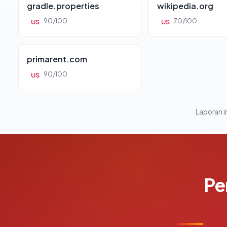
gradle.properties
wikipedia.org
90/100
70/100
US
US
primarent.com
90/100
US
Laporan in
Pe