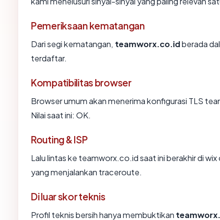
kami menelusuri sinyal-sinyal yang paling relevan sat
Pemeriksaan kematangan
Dari segi kematangan,
teamworx.co.id
berada dal
terdaftar.
Kompatibilitas browser
Browser umum akan menerima konfigurasi TLS tea
Nilai saat ini: OK.
Routing & ISP
Lalu lintas ke teamworx.co.id saat ini berakhir di wi
yang menjalankan traceroute.
Di luar skor teknis
Profil teknis bersih hanya membuktikan
teamworx.