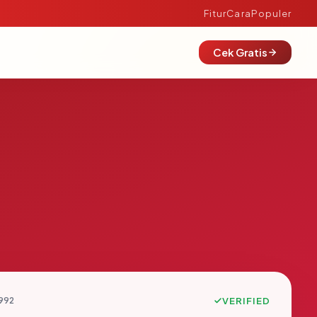
Fitur
Cara
Populer
Cek Gratis
992
VERIFIED