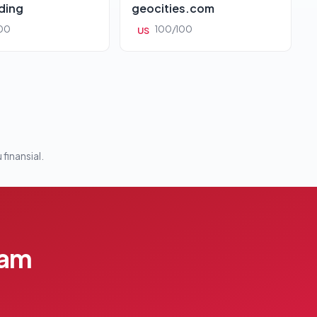
ding
geocities.com
00
100/100
US
 finansial.
lam