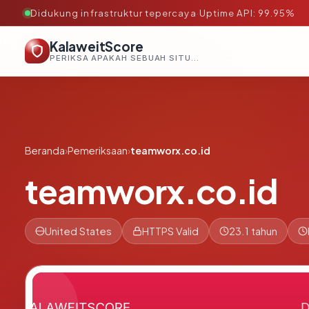
Didukung infrastruktur tepercaya
·
Uptime API: 99.95%
KalaweitScore
PERIKSA APAKAH SEBUAH SITUS AMAN, TEPERCAYA, DAN TERVERIFIKASI DALAM HITUNGAN DETIK.
Beranda
›
Pemeriksaan
›
teamworx.co.id
teamworx.co.id
United States
HTTPS Valid
23.1 tahun