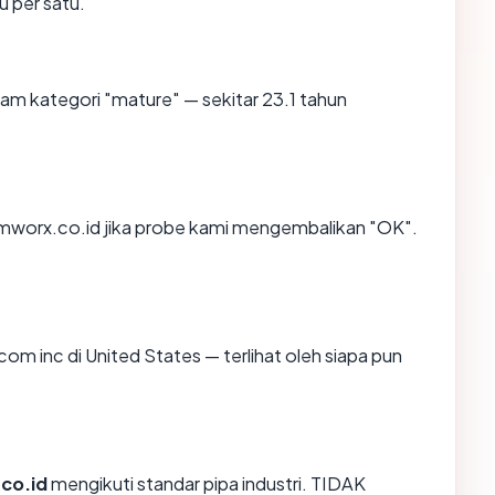
u per satu.
am kategori "mature" — sekitar 23.1 tahun
mworx.co.id jika probe kami mengembalikan "OK".
x com inc di United States — terlihat oleh siapa pun
co.id
mengikuti standar pipa industri. TIDAK