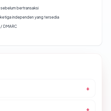
en sebelum bertransaksi
k ketiga independen yang tersedia
F / DMARC