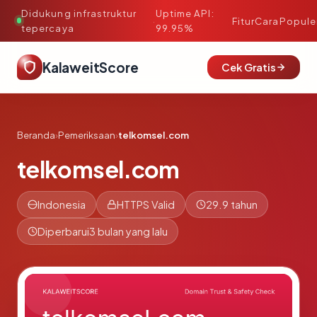
Didukung infrastruktur
Uptime API:
·
Fitur
Cara
Popule
tepercaya
99.95%
KalaweitScore
Cek Gratis
Beranda
›
Pemeriksaan
›
telkomsel.com
telkomsel.com
Indonesia
HTTPS Valid
29.9 tahun
Diperbarui
3 bulan yang lalu