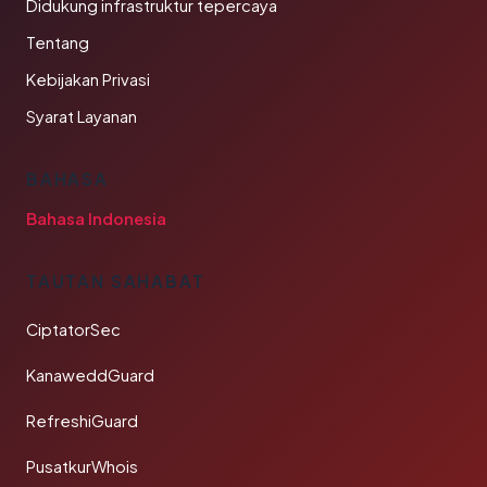
Didukung infrastruktur tepercaya
Tentang
Kebijakan Privasi
Syarat Layanan
BAHASA
Bahasa Indonesia
TAUTAN SAHABAT
CiptatorSec
KanaweddGuard
RefreshiGuard
PusatkurWhois