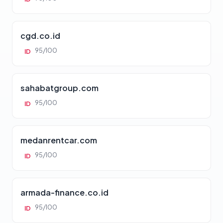
cgd.co.id
95/100
ID
sahabatgroup.com
95/100
ID
medanrentcar.com
95/100
ID
armada-finance.co.id
95/100
ID