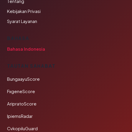
Tentang
Kebijakan Privasi
Syarat Layanan
BAHASA
Bahasa Indonesia
TAUTAN SAHABAT
BungaayuScore
FxgeneScore
AripratoScore
IpiemsRadar
CvkopiluGuard