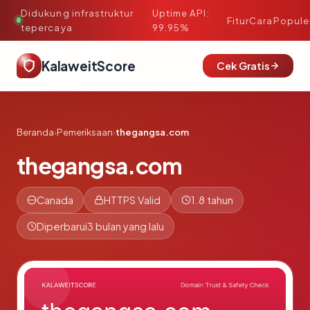
Didukung infrastruktur
Uptime API:
·
Fitur
Cara
Popule
tepercaya
99.95%
KalaweitScore
Cek Gratis
Beranda
›
Pemeriksaan
›
thegangsa.com
thegangsa.com
Canada
HTTPS Valid
1.8 tahun
Diperbarui
3 bulan yang lalu