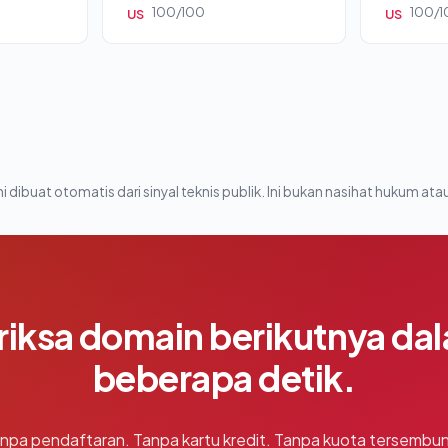
100/100
100/1
US
US
i dibuat otomatis dari sinyal teknis publik. Ini bukan nasihat hukum atau
riksa domain berikutnya da
beberapa detik.
npa pendaftaran. Tanpa kartu kredit. Tanpa kuota tersembun