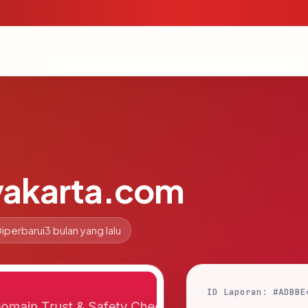
akarta.com
iperbarui
3 bulan yang lalu
ID Laporan: #ADBBE