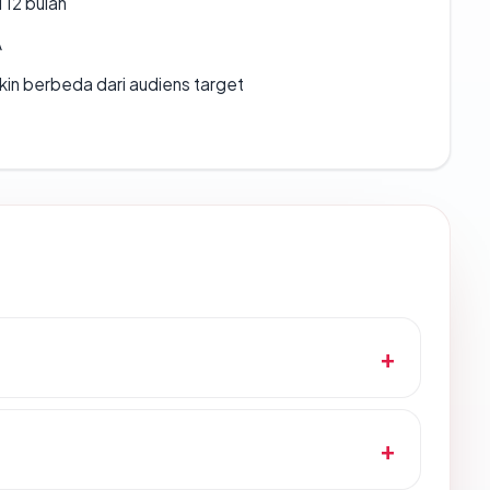
 12 bulan
A
gkin berbeda dari audiens target