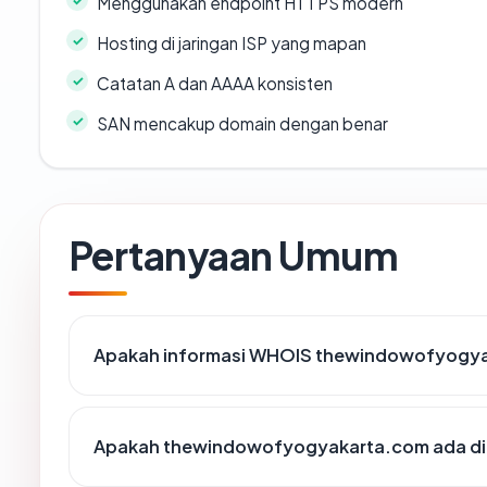
Menggunakan endpoint HTTPS modern
Hosting di jaringan ISP yang mapan
Catatan A dan AAAA konsisten
SAN mencakup domain dengan benar
Pertanyaan Umum
Apakah informasi WHOIS thewindowofyogya
Apakah thewindowofyogyakarta.com ada di 