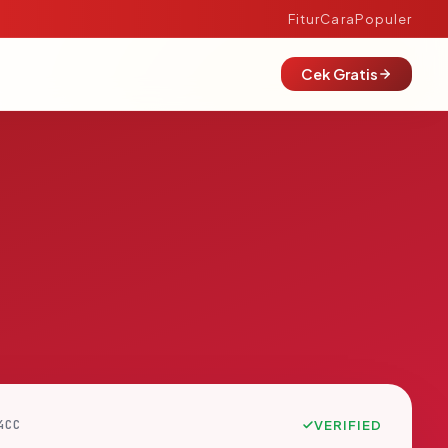
Fitur
Cara
Populer
Cek Gratis
4CC
VERIFIED