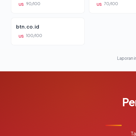
90/100
70/100
US
US
btn.co.id
100/100
US
Laporan in
Pe
Ta