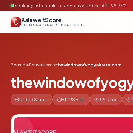
Didukung infrastruktur tepercaya
·
Uptime API: 99.95%
KalaweitScore
PERIKSA APAKAH SEBUAH SITUS AMAN, TEPERCAYA, DAN TERVERIFIKASI DALAM HITUNGAN DETIK.
Beranda
›
Pemeriksaan
›
thewindowofyogyakarta.com
thewindowofyogy
United States
HTTPS Valid
3.5 tahun
D