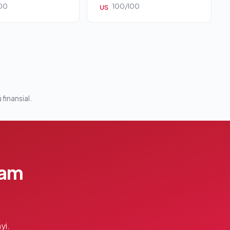
00
100/100
US
 finansial.
lam
yi.