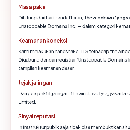
Masa pakai
Dihitung dari hari pendaftaran,
thewindowofyogy
Unstoppable Domains Inc. — dalam kategori kemat
Keamanan koneksi
Kami melakukan handshake TLS terhadap thewin
Digabung dengan registrar (Unstoppable Domains In
tampilan keamanan dasar.
Jejak jaringan
Dari perspektif jaringan, thewindowofyogyakarta.com
Limited.
Sinyal reputasi
Infrastruktur publik saja tidak bisa membuktikan s