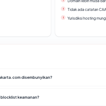
Domain lebih muda dari
Tidak ada catatan CA
Yurisdiksi hosting mun
karta.com disembunyikan?
blocklist keamanan?