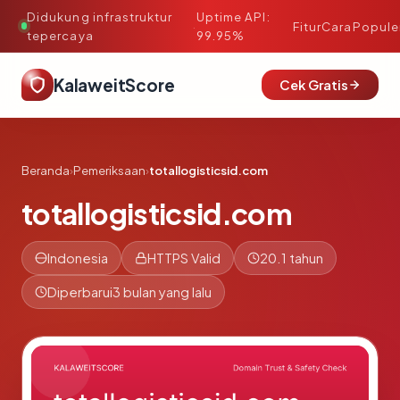
Didukung infrastruktur
Uptime API:
·
Fitur
Cara
Popule
tepercaya
99.95%
KalaweitScore
Cek Gratis
Beranda
›
Pemeriksaan
›
totallogisticsid.com
totallogisticsid.com
Indonesia
HTTPS Valid
20.1 tahun
Diperbarui
3 bulan yang lalu