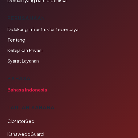
Domain yang baru diperiksa
PERUSAHAAN
Didukung infrastruktur tepercaya
Tentang
Kebijakan Privasi
Syarat Layanan
BAHASA
Bahasa Indonesia
TAUTAN SAHABAT
CiptatorSec
KanaweddGuard