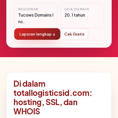
REGISTRAR
USIA DOMAIN
Tucows Domains I
20.1 tahun
nc.
Laporan lengkap ↓
Cek Gratis
Di dalam
totallogisticsid.com:
hosting, SSL, dan
WHOIS