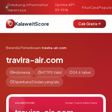
Didukung infrastruktur
Uptime API:
·
Fitur
Cara
Popule
tepercaya
99.95%
KalaweitScore
Cek Gratis
Beranda
›
Pemeriksaan
›
travira-air.com
travira-air.com
Indonesia
HTTPS Valid
24.6 tahun
Diperbarui
3 bulan yang lalu