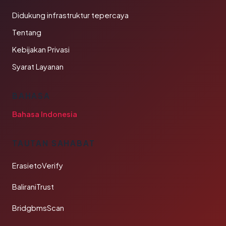
Didukung infrastruktur tepercaya
Tentang
Kebijakan Privasi
Syarat Layanan
BAHASA
Bahasa Indonesia
TAUTAN SAHABAT
ErasietoVerify
BaliraniTrust
BridgbmsScan