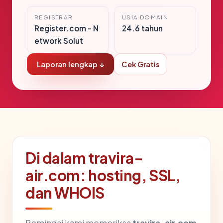
REGISTRAR
USIA DOMAIN
Register.com - N
24.6 tahun
etwork Solut
Laporan lengkap ↓
Cek Gratis
Di dalam travira-
air.com: hosting, SSL,
dan WHOIS
Pemindai kami memeriksa
travira-air.com