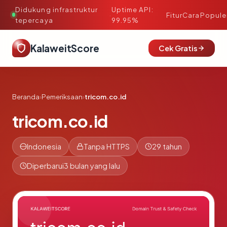
Didukung infrastruktur
Uptime API:
·
Fitur
Cara
Popule
tepercaya
99.95%
KalaweitScore
Cek Gratis
Beranda
›
Pemeriksaan
›
tricom.co.id
tricom.co.id
Indonesia
Tanpa HTTPS
29 tahun
Diperbarui
3 bulan yang lalu