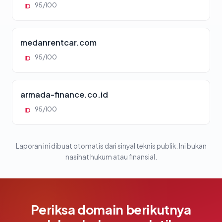
95/100
ID
medanrentcar.com
95/100
ID
armada-finance.co.id
95/100
ID
Laporan ini dibuat otomatis dari sinyal teknis publik. Ini bukan
nasihat hukum atau finansial.
Periksa domain berikutnya