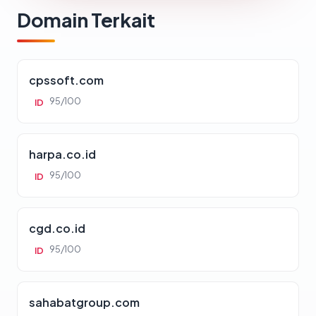
Domain Terkait
cpssoft.com
95/100
ID
harpa.co.id
95/100
ID
cgd.co.id
95/100
ID
sahabatgroup.com