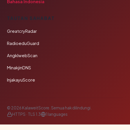
Bahasa Indonesia
TAUTAN SAHABAT
GreatcryRadar
RadioeduGuard
AngklwebScan
MinakjinDNS
InjakayuScore
© 2026 KalaweitScore. Semua hak dilindungi.
HTTPS · TLS 1.3
1 languages