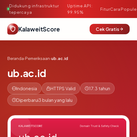
Didukung infrastruktur
Uptime API:
·
Fitur
Cara
Popule
tepercaya
99.95%
KalaweitScore
Cek Gratis
Beranda
›
Pemeriksaan
›
ub.ac.id
ub.ac.id
Indonesia
HTTPS Valid
17.3 tahun
Diperbarui
3 bulan yang lalu