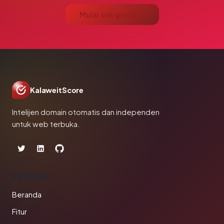
Mulai cek gratis →
KalaweitScore
Intelijen domain otomatis dan independen
untuk web terbuka.
PRODUK
Beranda
Fitur