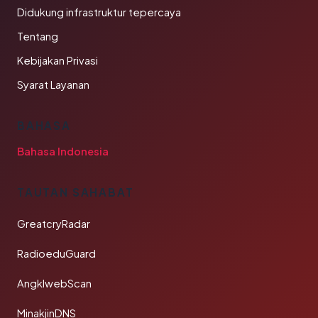
Didukung infrastruktur tepercaya
Tentang
Kebijakan Privasi
Syarat Layanan
BAHASA
Bahasa Indonesia
TAUTAN SAHABAT
GreatcryRadar
RadioeduGuard
AngklwebScan
MinakjinDNS