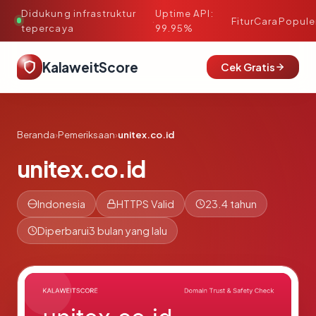
Didukung infrastruktur
Uptime API:
·
Fitur
Cara
Popule
tepercaya
99.95%
KalaweitScore
Cek Gratis
Beranda
›
Pemeriksaan
›
unitex.co.id
unitex.co.id
Indonesia
HTTPS Valid
23.4 tahun
Diperbarui
3 bulan yang lalu