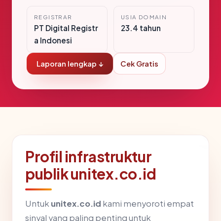
REGISTRAR
USIA DOMAIN
PT Digital Registr
23.4 tahun
a Indonesi
Laporan lengkap ↓
Cek Gratis
Profil infrastruktur
publik unitex.co.id
Untuk
unitex.co.id
kami menyoroti empat
sinyal yang paling penting untuk