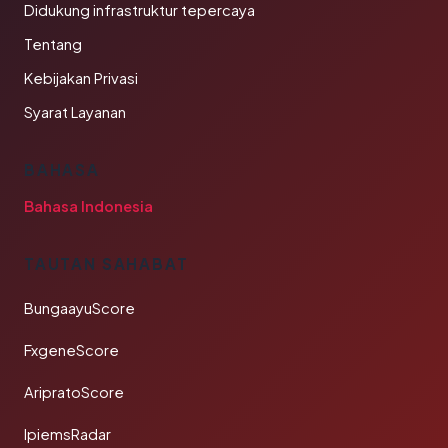
Didukung infrastruktur tepercaya
Tentang
Kebijakan Privasi
Syarat Layanan
BAHASA
Bahasa Indonesia
TAUTAN SAHABAT
BungaayuScore
FxgeneScore
AripratoScore
IpiemsRadar