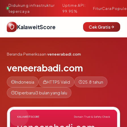
Didukung infrastruktur
Uptime API:
·
Fitur
Cara
Popule
tepercaya
99.95%
KalaweitScore
Cek Gratis
Beranda
›
Pemeriksaan
›
veneerabadi.com
veneerabadi.com
Indonesia
HTTPS Valid
25.8 tahun
Diperbarui
3 bulan yang lalu