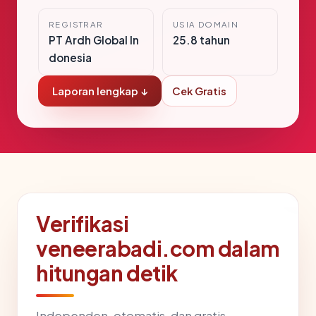
REGISTRAR
USIA DOMAIN
PT Ardh Global In
25.8 tahun
donesia
Laporan lengkap ↓
Cek Gratis
Verifikasi
veneerabadi.com dalam
hitungan detik
Independen, otomatis, dan gratis —