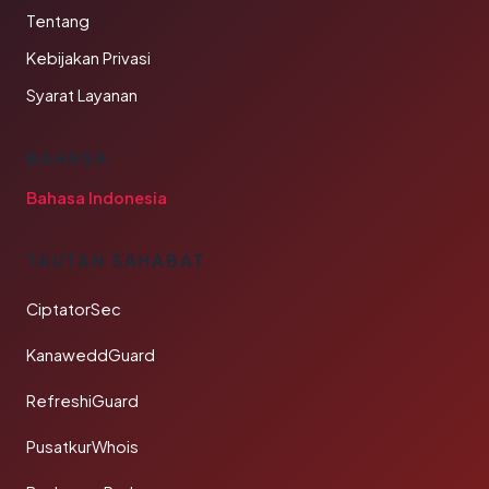
Tentang
Kebijakan Privasi
Syarat Layanan
BAHASA
Bahasa Indonesia
TAUTAN SAHABAT
CiptatorSec
KanaweddGuard
RefreshiGuard
PusatkurWhois