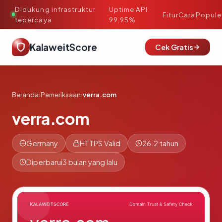
Didukung infrastruktur
Uptime API:
·
Fitur
Cara
Popule
tepercaya
99.95%
KalaweitScore
Cek Gratis
Beranda
›
Pemeriksaan
›
verra.com
verra.com
Germany
HTTPS Valid
26.2 tahun
Diperbarui
3 bulan yang lalu