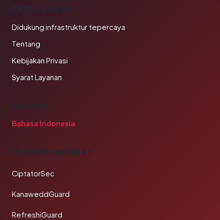
PERUSAHAAN
Didukung infrastruktur tepercaya
Tentang
Kebijakan Privasi
Syarat Layanan
BAHASA
Bahasa Indonesia
TAUTAN SAHABAT
CiptatorSec
KanaweddGuard
RefreshiGuard