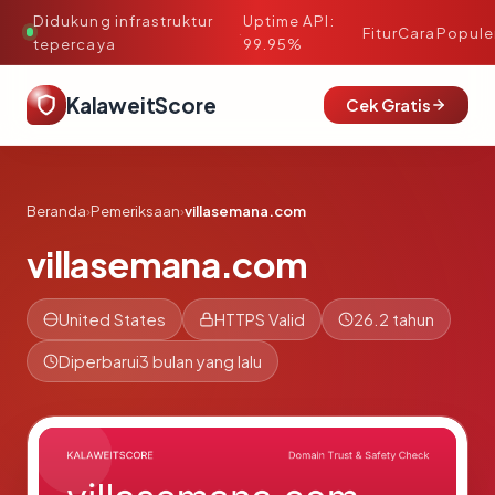
Didukung infrastruktur
Uptime API:
·
Fitur
Cara
Popule
tepercaya
99.95%
KalaweitScore
Cek Gratis
Beranda
›
Pemeriksaan
›
villasemana.com
villasemana.com
United States
HTTPS Valid
26.2 tahun
Diperbarui
3 bulan yang lalu