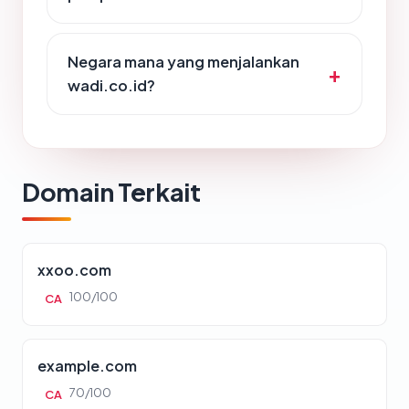
Negara mana yang menjalankan
wadi.co.id?
Domain Terkait
xxoo.com
100/100
CA
example.com
70/100
CA