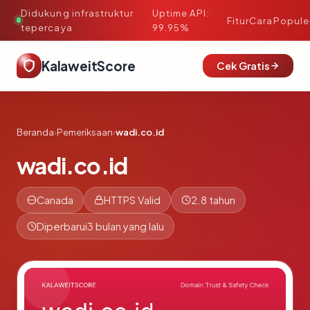
Didukung infrastruktur
Uptime API:
·
Fitur
Cara
Popule
tepercaya
99.95%
KalaweitScore
Cek Gratis
Beranda
›
Pemeriksaan
›
wadi.co.id
wadi.co.id
Canada
HTTPS Valid
2.8 tahun
Diperbarui
3 bulan yang lalu