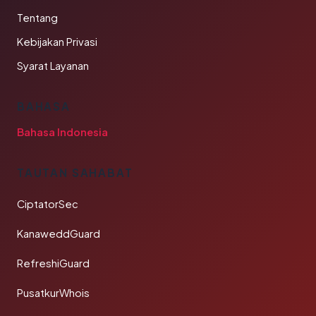
Tentang
Kebijakan Privasi
Syarat Layanan
BAHASA
Bahasa Indonesia
TAUTAN SAHABAT
CiptatorSec
KanaweddGuard
RefreshiGuard
PusatkurWhois