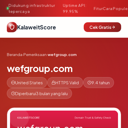
Didukung infrastruktur
Uptime API:
·
Fitur
Cara
Popule
tepercaya
99.95%
KalaweitScore
Cek Gratis
Beranda
›
Pemeriksaan
›
wefgroup.com
wefgroup.com
United States
HTTPS Valid
9.4 tahun
Diperbarui
3 bulan yang lalu