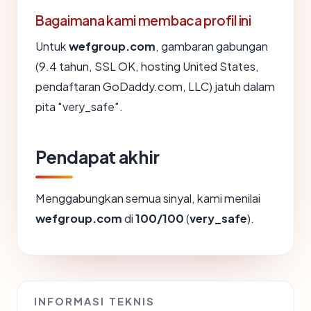
Bagaimana kami membaca profil ini
Untuk
wefgroup.com
, gambaran gabungan
(9.4 tahun, SSL OK, hosting United States,
pendaftaran GoDaddy.com, LLC) jatuh dalam
pita "very_safe".
Pendapat akhir
Menggabungkan semua sinyal, kami menilai
wefgroup.com
di
100/100
(
very_safe
).
INFORMASI TEKNIS