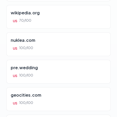
wikipedia.org
70/100
US
nuklea.com
100/100
US
pre.wedding
100/100
US
geocities.com
100/100
US