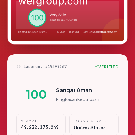
ID Laporan: #193F9C67
VERIFIED
Sangat Aman
100
Ringkasan keputusan
ALAMAT IP
LOKASI SERVER
44.232.173.249
United States