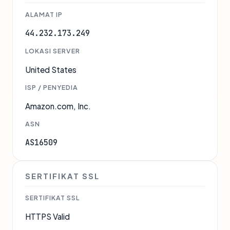
ALAMAT IP
44.232.173.249
LOKASI SERVER
United States
ISP / PENYEDIA
Amazon.com, Inc.
ASN
AS16509
SERTIFIKAT SSL
SERTIFIKAT SSL
HTTPS Valid