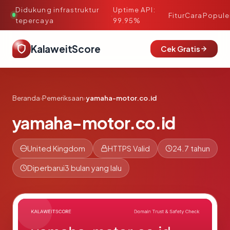
Didukung infrastruktur
Uptime API:
·
Fitur
Cara
Popule
tepercaya
99.95%
KalaweitScore
Cek Gratis
Beranda
›
Pemeriksaan
›
yamaha-motor.co.id
yamaha-motor.co.id
United Kingdom
HTTPS Valid
24.7 tahun
Diperbarui
3 bulan yang lalu