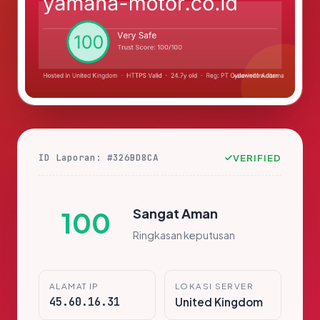
ID Laporan: #326BD8CA
VERIFIED
Sangat Aman
100
Ringkasan keputusan
ALAMAT IP
LOKASI SERVER
45.60.16.31
United Kingdom