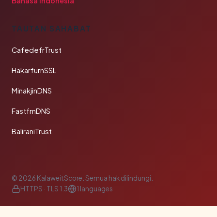
Bahasa Indonesia
TAUTAN SAHABAT
CafedefrTrust
HakarfurnSSL
MinakjinDNS
FastfmDNS
BaliraniTrust
© 2026 KalaweitScore. Semua hak dilindungi.
HTTPS · TLS 1.3
1 languages