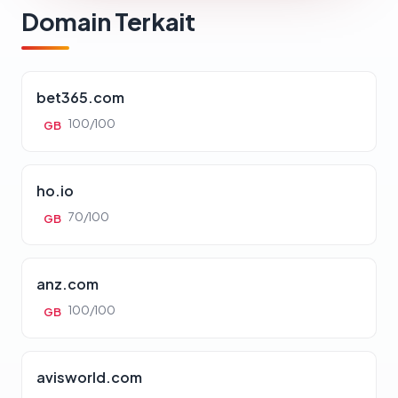
Domain Terkait
bet365.com
100/100
GB
ho.io
70/100
GB
anz.com
100/100
GB
avisworld.com