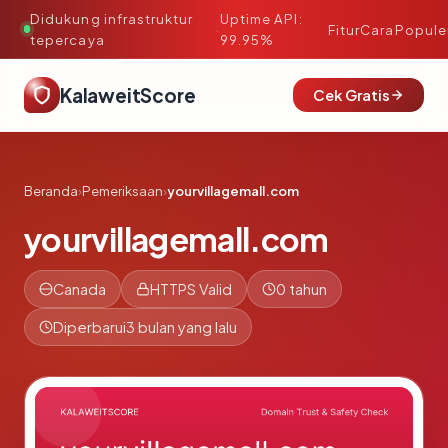
Didukung infrastruktur
Uptime API:
·
Fitur
Cara
Popule
tepercaya
99.95%
KalaweitScore
Cek Gratis
Beranda
›
Pemeriksaan
›
yourvillagemall.com
yourvillagemall.com
Canada
HTTPS Valid
0 tahun
Diperbarui
3 bulan yang lalu