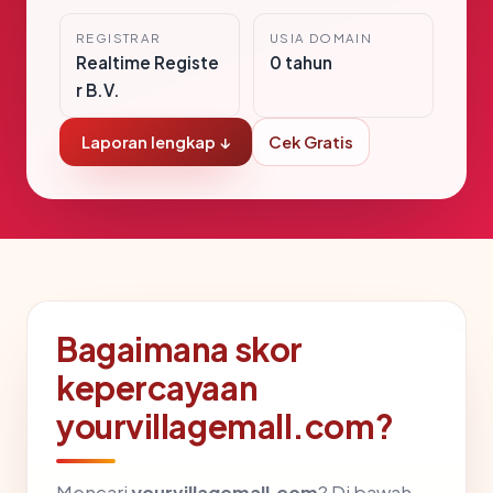
REGISTRAR
USIA DOMAIN
Realtime Registe
0 tahun
r B.V.
Laporan lengkap ↓
Cek Gratis
Bagaimana skor
kepercayaan
yourvillagemall.com?
Mencari
yourvillagemall.com
? Di bawah