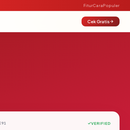
Fitur
Cara
Populer
Cek Gratis
E91
VERIFIED