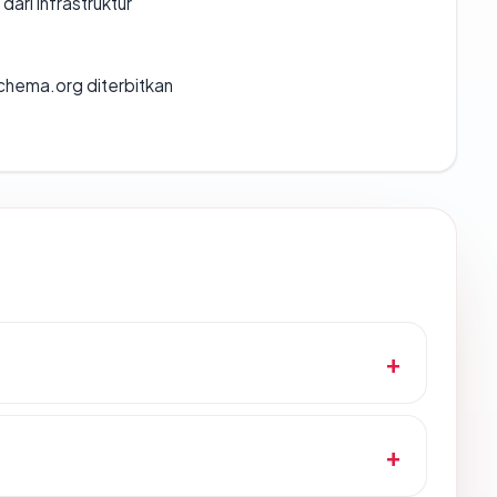
 dari infrastruktur
chema.org diterbitkan