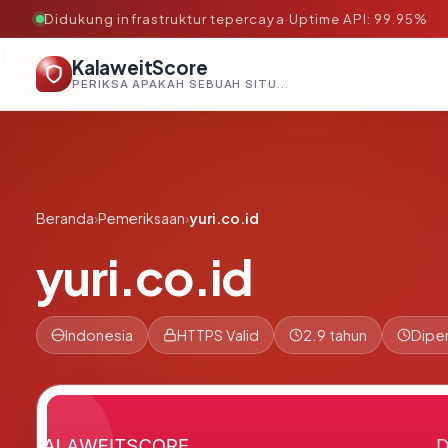
Didukung infrastruktur tepercaya
·
Uptime API: 99.95%
KalaweitScore
PERIKSA APAKAH SEBUAH SITUS AMAN, TEPERCAYA, DAN TERVERIFIKASI DALAM HITUNGAN DETIK.
Beranda
›
Pemeriksaan
›
yuri.co.id
yuri.co.id
Indonesia
HTTPS Valid
2.9 tahun
Diper