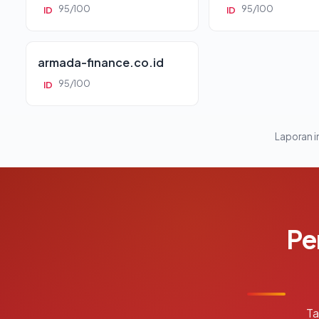
95/100
95/100
ID
ID
armada-finance.co.id
95/100
ID
Laporan in
Pe
Ta