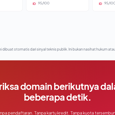
95/100
95/10
ID
ID
i dibuat otomatis dari sinyal teknis publik. Ini bukan nasihat hukum atau
riksa domain berikutnya da
beberapa detik.
npa pendaftaran. Tanpa kartu kredit. Tanpa kuota tersembun