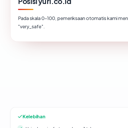
Posisi yuri.co.id
Pada skala 0-100, pemeriksaan otomatis kami m
"very_safe".
Kelebihan