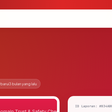
barui
3 bulan yang lalu
ID Laporan: #834AB