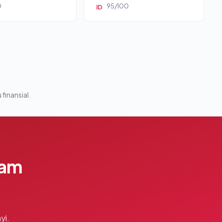
0
95/100
ID
 finansial.
lam
yi.