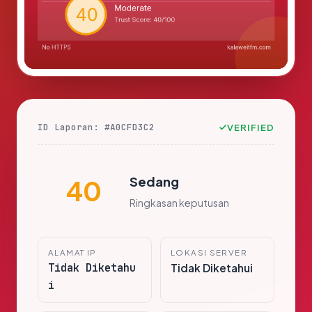
ID Laporan: #A0CFD3C2
VERIFIED
Sedang
40
Ringkasan keputusan
ALAMAT IP
LOKASI SERVER
Tidak Diketahu
Tidak Diketahui
i