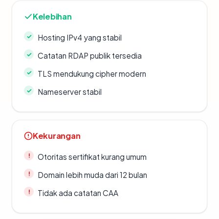
Kelebihan
Hosting IPv4 yang stabil
Catatan RDAP publik tersedia
TLS mendukung cipher modern
Nameserver stabil
Kekurangan
Otoritas sertifikat kurang umum
Domain lebih muda dari 12 bulan
Tidak ada catatan CAA