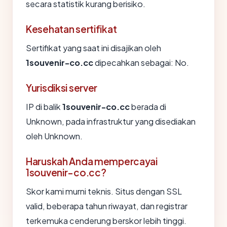
secara statistik kurang berisiko.
Kesehatan sertifikat
Sertifikat yang saat ini disajikan oleh
1souvenir-co.cc
dipecahkan sebagai: No.
Yurisdiksi server
IP di balik
1souvenir-co.cc
berada di
Unknown, pada infrastruktur yang disediakan
oleh Unknown.
Haruskah Anda mempercayai
1souvenir-co.cc?
Skor kami murni teknis. Situs dengan SSL
valid, beberapa tahun riwayat, dan registrar
terkemuka cenderung berskor lebih tinggi.