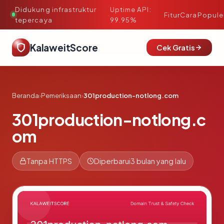
Didukung infrastruktur
Uptime API:
·
Fitur
Cara
Popule
tepercaya
99.95%
KalaweitScore
Cek Gratis
Beranda
›
Pemeriksaan
›
301production-notlong.com
301production-notlong.c
om
Tanpa HTTPS
Diperbarui
3 bulan yang lalu