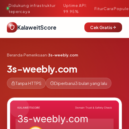
Didukung infrastruktur
Uptime API:
·
Fitur
Cara
Popule
tepercaya
99.95%
KalaweitScore
Cek Gratis
Beranda
›
Pemeriksaan
›
3s-weebly.com
3s-weebly.com
Tanpa HTTPS
Diperbarui
3 bulan yang lalu