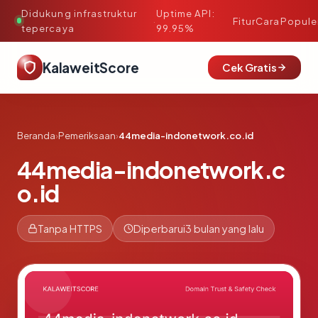
Didukung infrastruktur
Uptime API:
·
Fitur
Cara
Popule
tepercaya
99.95%
KalaweitScore
Cek Gratis
Beranda
›
Pemeriksaan
›
44media-indonetwork.co.id
44media-indonetwork.c
o.id
Tanpa HTTPS
Diperbarui
3 bulan yang lalu