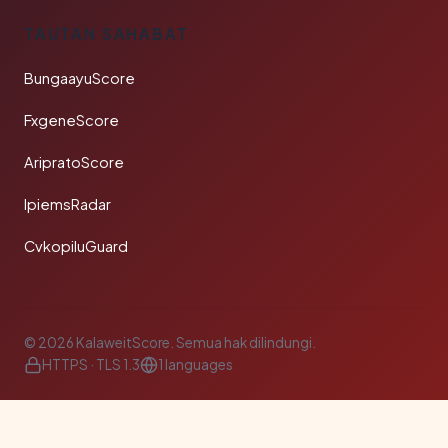
TAUTAN SAHABAT
BungaayuScore
FxgeneScore
AripratoScore
IpiemsRadar
CvkopiluGuard
© 2026 KalaweitScore. Semua hak dilindungi.
HTTPS · TLS 1.3
1 languages