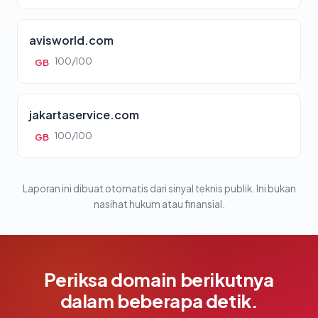
avisworld.com
100/100
GB
jakartaservice.com
100/100
GB
Laporan ini dibuat otomatis dari sinyal teknis publik. Ini bukan
nasihat hukum atau finansial.
Periksa domain berikutnya
dalam beberapa detik.