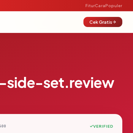
Fitur
Cara
Populer
Cek Gratis
-side-set.review
400
VERIFIED