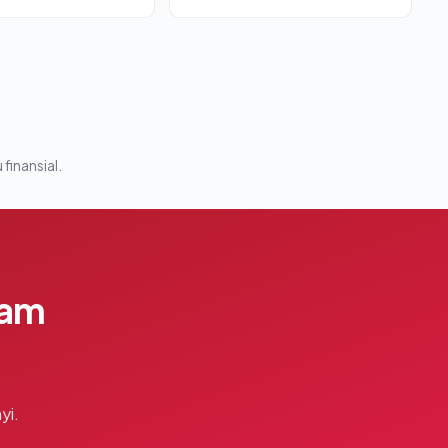
 finansial.
lam
yi.