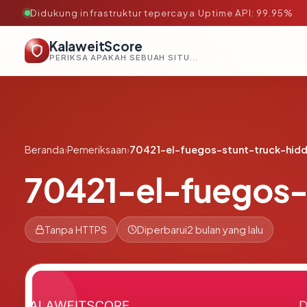
Didukung infrastruktur tepercaya
·
Uptime API: 99.95%
KalaweitScore
PERIKSA APAKAH SEBUAH SITUS AMAN, TEPERCAYA, DAN TERVERIFIKASI DALAM HITUNGAN DETIK.
Beranda
›
Pemeriksaan
›
70421-el-fuegos-stunt-truck-hidd
70421-el-fuegos-
Tanpa HTTPS
Diperbarui
2 bulan yang lalu