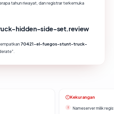
erapa tahun riwayat, dan registrar terkemuka
truck-hidden-side-set.review
enempatkan
70421-el-fuegos-stunt-truck-
derate".
Kekurangan
Nameserver milik regi