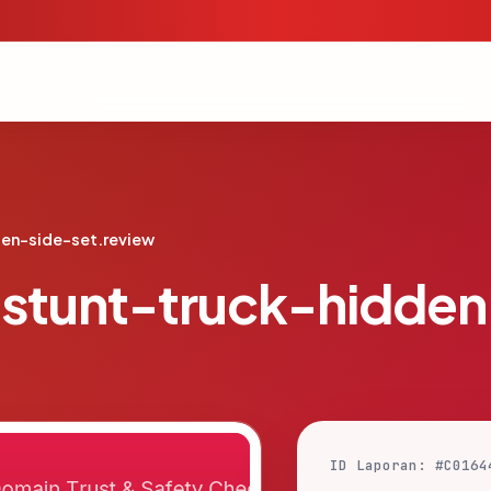
en-side-set.review
stunt-truck-hidden
ID Laporan: #C0164