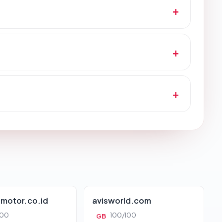
motor.co.id
avisworld.com
100
100/100
GB