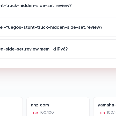
nt-truck-hidden-side-set.review?
el-fuegos-stunt-truck-hidden-side-set.review?
-side-set.review memiliki IPv6?
anz.com
yamaha-
100/100
100/
GB
GB