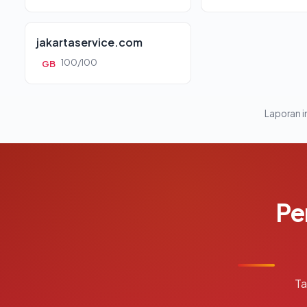
jakartaservice.com
100/100
GB
Laporan in
Pe
Ta