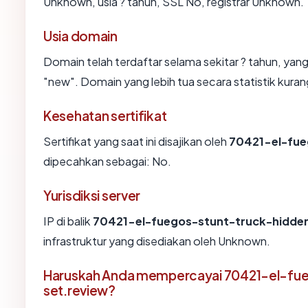
Unknown, usia ? tahun, SSL No, registrar Unknown.
Usia domain
Domain telah terdaftar selama sekitar ? tahun, 
"new". Domain yang lebih tua secara statistik kurang
Kesehatan sertifikat
Sertifikat yang saat ini disajikan oleh
70421-el-fue
dipecahkan sebagai: No.
Yurisdiksi server
IP di balik
70421-el-fuegos-stunt-truck-hidden
infrastruktur yang disediakan oleh Unknown.
Haruskah Anda mempercayai 70421-el-fu
set.review?