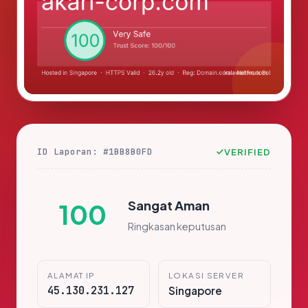
ID Laporan: #1BB8B0FD
VERIFIED
Sangat Aman
100
Ringkasan keputusan
ALAMAT IP
LOKASI SERVER
45.130.231.127
Singapore