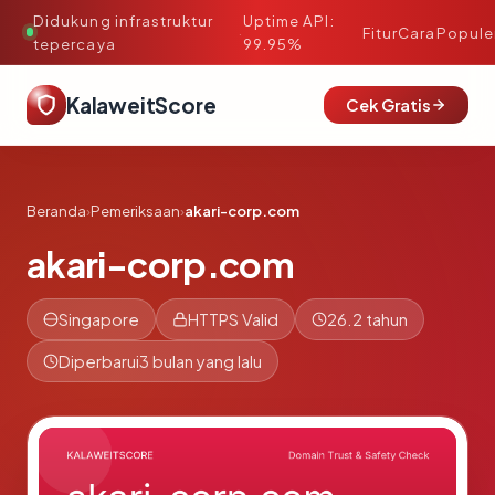
Didukung infrastruktur
Uptime API:
·
Fitur
Cara
Popule
tepercaya
99.95%
KalaweitScore
Cek Gratis
Beranda
›
Pemeriksaan
›
akari-corp.com
akari-corp.com
Singapore
HTTPS Valid
26.2 tahun
Diperbarui
3 bulan yang lalu