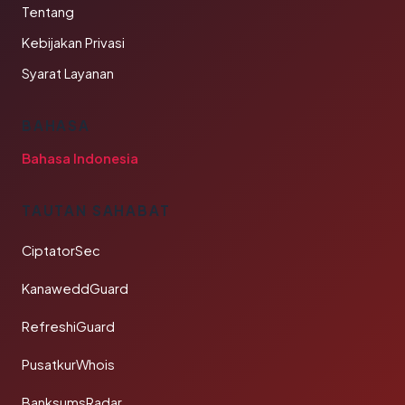
Tentang
Kebijakan Privasi
Syarat Layanan
BAHASA
Bahasa Indonesia
TAUTAN SAHABAT
CiptatorSec
KanaweddGuard
RefreshiGuard
PusatkurWhois
BanksumsRadar