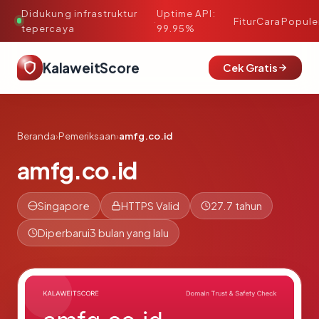
Didukung infrastruktur
Uptime API:
·
Fitur
Cara
Popule
tepercaya
99.95%
KalaweitScore
Cek Gratis
Beranda
›
Pemeriksaan
›
amfg.co.id
amfg.co.id
Singapore
HTTPS Valid
27.7 tahun
Diperbarui
3 bulan yang lalu