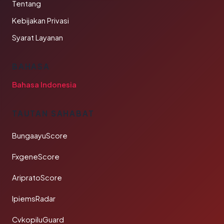
Tentang
Kebijakan Privasi
Syarat Layanan
BAHASA
Bahasa Indonesia
TAUTAN SAHABAT
BungaayuScore
FxgeneScore
AripratoScore
IpiemsRadar
CvkopiluGuard