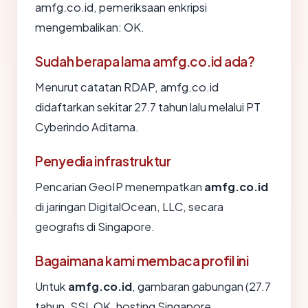
amfg.co.id, pemeriksaan enkripsi
mengembalikan: OK.
Sudah berapa lama amfg.co.id ada?
Menurut catatan RDAP, amfg.co.id
didaftarkan sekitar 27.7 tahun lalu melalui PT
Cyberindo Aditama.
Penyedia infrastruktur
Pencarian GeoIP menempatkan
amfg.co.id
di jaringan DigitalOcean, LLC, secara
geografis di Singapore.
Bagaimana kami membaca profil ini
Untuk
amfg.co.id
, gambaran gabungan (27.7
tahun, SSL OK, hosting Singapore,