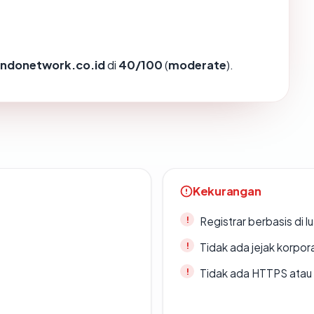
indonetwork.co.id
di
40/100
(
moderate
).
Kekurangan
Registrar berbasis di l
Tidak ada jejak korpora
Tidak ada HTTPS atau s