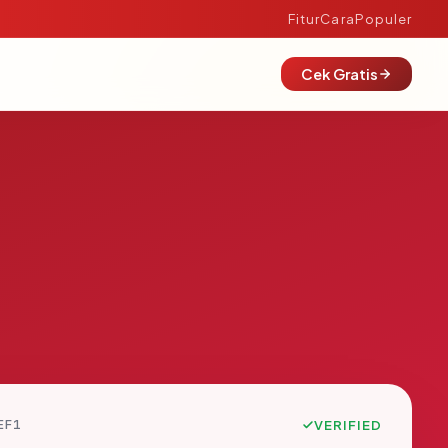
Fitur
Cara
Populer
Cek Gratis
EF1
VERIFIED