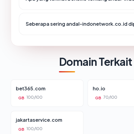
Seberapa sering andal-indonetwork.co.id di
Domain Terkait
bet365.com
ho.io
100/100
70/100
GB
GB
jakartaservice.com
100/100
GB