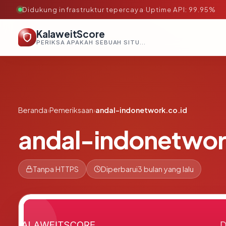
Didukung infrastruktur tepercaya
·
Uptime API: 99.95%
KalaweitScore
PERIKSA APAKAH SEBUAH SITUS AMAN, TEPERCAYA, DAN TERVERIFIKASI DALAM HITUNGAN DETIK.
Beranda
›
Pemeriksaan
›
andal-indonetwork.co.id
andal-indonetwor
Tanpa HTTPS
Diperbarui
3 bulan yang lalu