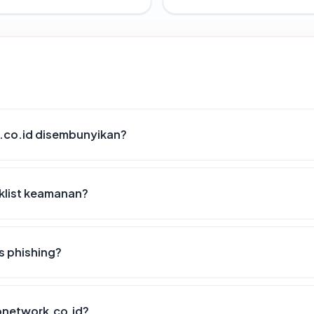
.co.id disembunyikan?
klist keamanan?
s phishing?
donetwork.co.id?