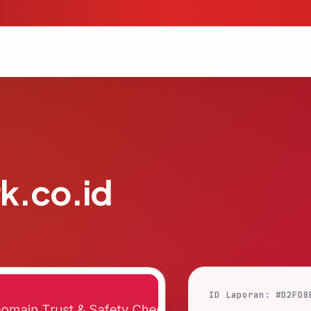
k.co.id
ID Laporan: #D2FD8