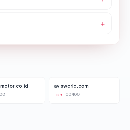
motor.co.id
avisworld.com
100
100/100
GB