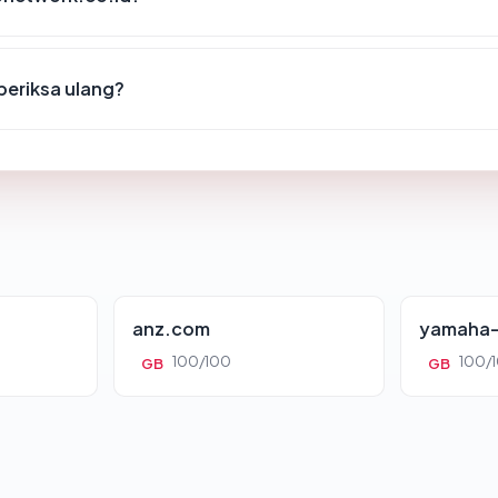
periksa ulang?
anz.com
yamaha-
100/100
100/
GB
GB