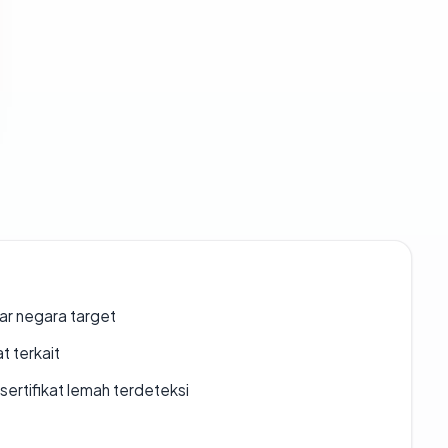
uar negara target
t terkait
ertifikat lemah terdeteksi