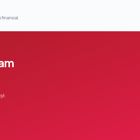
 finansial.
lam
yi.