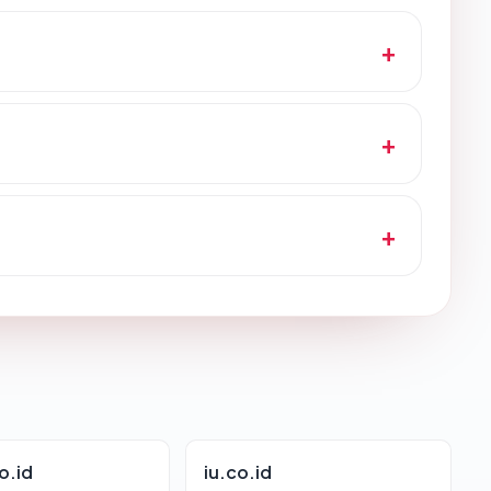
o.id
iu.co.id