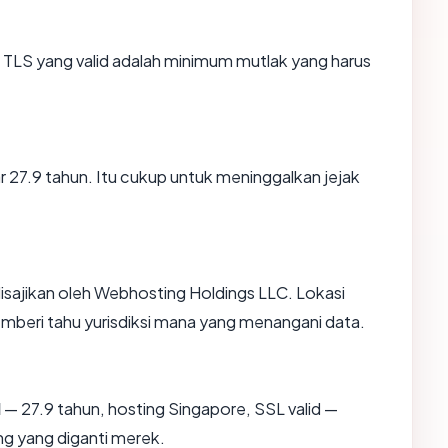
TLS yang valid adalah minimum mutlak yang harus
ar 27.9 tahun. Itu cukup untuk meninggalkan jejak
disajikan oleh Webhosting Holdings LLC. Lokasi
mberi tahu yurisdiksi mana yang menangani data.
d
— 27.9 tahun, hosting Singapore, SSL valid —
g yang diganti merek.