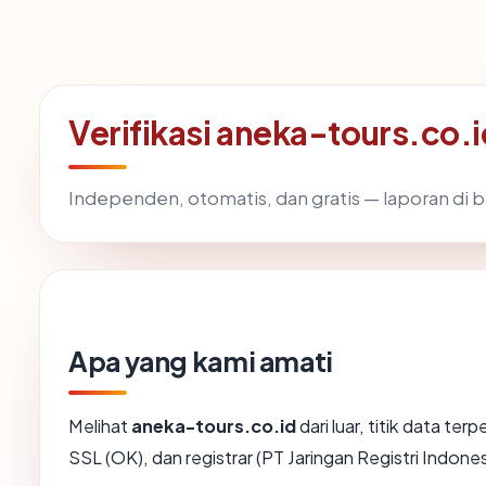
Verifikasi aneka-tours.co.i
Independen, otomatis, dan gratis — laporan di b
Apa yang kami amati
Melihat
aneka-tours.co.id
dari luar, titik data te
SSL (OK), dan registrar (PT Jaringan Registri Indones