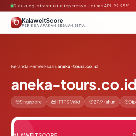
Didukung infrastruktur tepercaya
·
Uptime API: 99.95%
KalaweitScore
PERIKSA APAKAH SEBUAH SITUS AMAN, TEPERCAYA, DAN TERVERIFIKASI DALAM HITUNGAN DETIK.
Beranda
›
Pemeriksaan
›
aneka-tours.co.id
aneka-tours.co.i
Singapore
HTTPS Valid
27.9 tahun
Dip