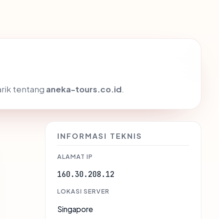
arik tentang
aneka-tours.co.id
.
INFORMASI TEKNIS
ALAMAT IP
160.30.208.12
LOKASI SERVER
Singapore