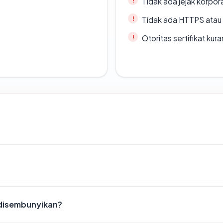
Tidak ada jejak korpora
Tidak ada HTTPS atau s
Otoritas sertifikat ku
 disembunyikan?