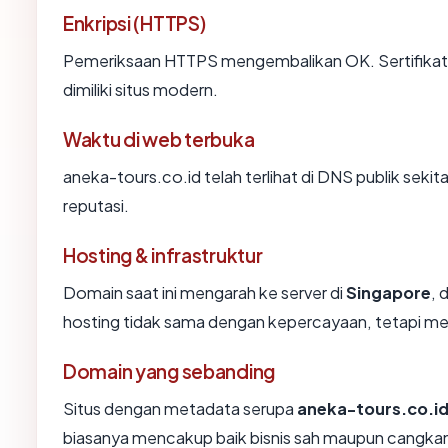
Enkripsi (HTTPS)
Pemeriksaan HTTPS mengembalikan OK. Sertifikat 
dimiliki situs modern.
Waktu di web terbuka
aneka-tours.co.id telah terlihat di DNS publik sekit
reputasi.
Hosting & infrastruktur
Domain saat ini mengarah ke server di
Singapore
, 
hosting tidak sama dengan kepercayaan, tetapi me
Domain yang sebanding
Situs dengan metadata serupa
aneka-tours.co.i
biasanya mencakup baik bisnis sah maupun cangkan