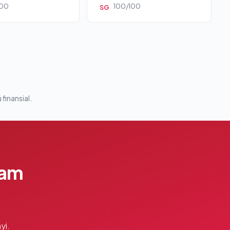
100
100/100
SG
 finansial.
lam
yi.