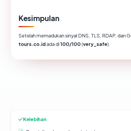
Kesimpulan
Setelah memadukan sinyal DNS, TLS, RDAP, dan Ge
tours.co.id
ada di
100/100
(
very_safe
).
Kelebihan