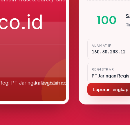
S
100
R
ALAMAT IP
160.30.208.12
REGISTRAR
PT Jaringan Regis
Laporan lengkap