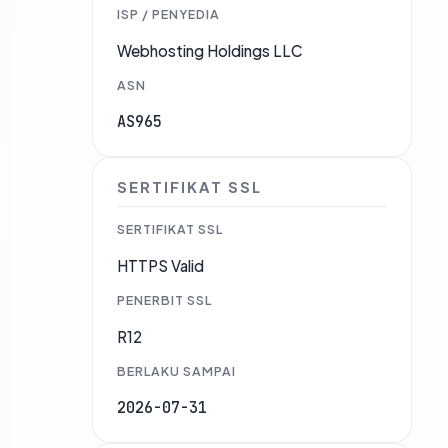
ISP / PENYEDIA
Webhosting Holdings LLC
ASN
AS965
SERTIFIKAT SSL
SERTIFIKAT SSL
HTTPS Valid
PENERBIT SSL
R12
BERLAKU SAMPAI
2026-07-31