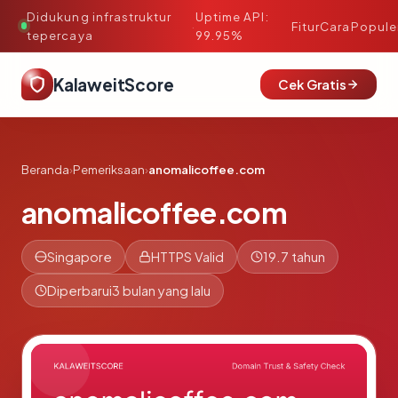
Didukung infrastruktur
Uptime API:
·
Fitur
Cara
Popule
tepercaya
99.95%
KalaweitScore
Cek Gratis
Beranda
›
Pemeriksaan
›
anomalicoffee.com
anomalicoffee.com
Singapore
HTTPS Valid
19.7 tahun
Diperbarui
3 bulan yang lalu