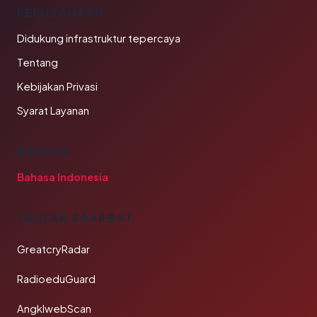
PERUSAHAAN
Didukung infrastruktur tepercaya
Tentang
Kebijakan Privasi
Syarat Layanan
BAHASA
Bahasa Indonesia
TAUTAN SAHABAT
GreatcryRadar
RadioeduGuard
AngklwebScan