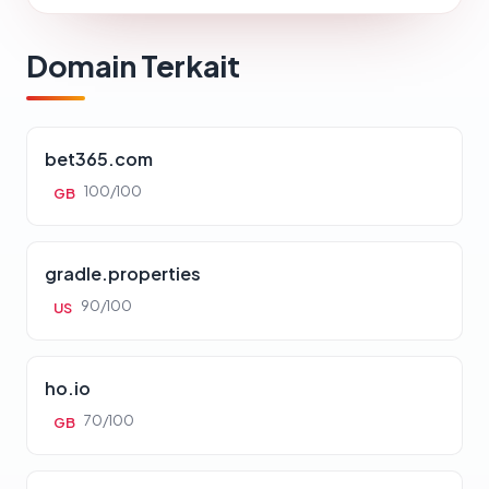
Domain Terkait
bet365.com
100/100
GB
gradle.properties
90/100
US
ho.io
70/100
GB