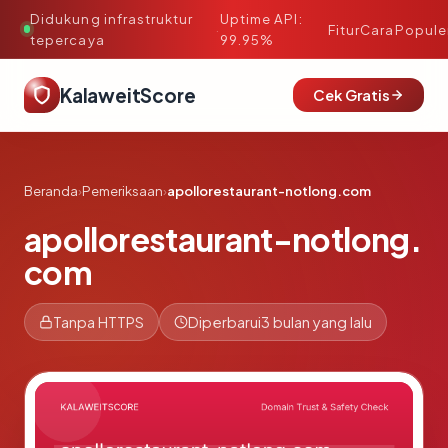
Didukung infrastruktur
Uptime API:
·
Fitur
Cara
Popule
tepercaya
99.95%
KalaweitScore
Cek Gratis
Beranda
›
Pemeriksaan
›
apollorestaurant-notlong.com
apollorestaurant-notlong.
com
Tanpa HTTPS
Diperbarui
3 bulan yang lalu