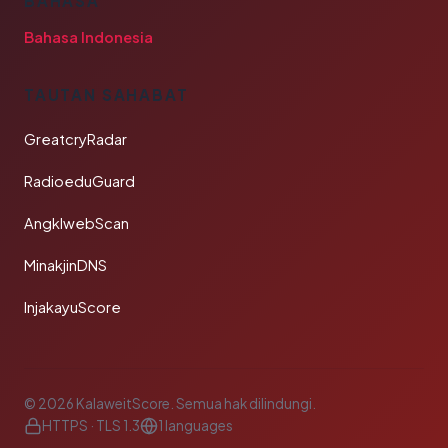
BAHASA
Bahasa Indonesia
TAUTAN SAHABAT
GreatcryRadar
RadioeduGuard
AngklwebScan
MinakjinDNS
InjakayuScore
© 2026 KalaweitScore. Semua hak dilindungi.
HTTPS · TLS 1.3
1 languages