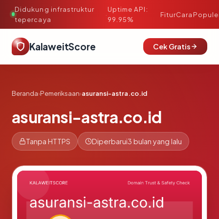
Didukung infrastruktur
Uptime API:
·
Fitur
Cara
Popule
tepercaya
99.95%
KalaweitScore
Cek Gratis
Beranda
›
Pemeriksaan
›
asuransi-astra.co.id
asuransi-astra.co.id
Tanpa HTTPS
Diperbarui
3 bulan yang lalu