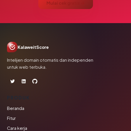
Mulai cek gratis →
KalaweitScore
Intelijen domain otomatis dan independen
untuk web terbuka.
PRODUK
Beranda
Fitur
Cara kerja