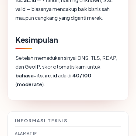
its.ac.id
— ? tahun, hosting Unknown, SSL
valid — biasanya mencakup baik bisnis sah
maupun cangkang yang diganti merek.
Kesimpulan
Setelah memadukan sinyal DNS, TLS, RDAP,
dan GeoIP, skor otomatis kami untuk
bahasa-its.ac.id
ada di
40/100
(
moderate
).
INFORMASI TEKNIS
ALAMAT IP