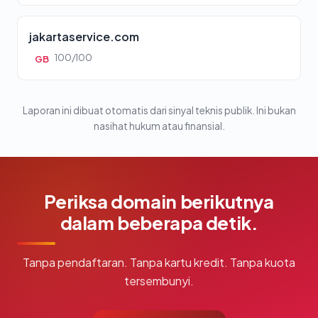
jakartaservice.com
100/100
GB
Laporan ini dibuat otomatis dari sinyal teknis publik. Ini bukan
nasihat hukum atau finansial.
Periksa domain berikutnya
dalam beberapa detik.
Tanpa pendaftaran. Tanpa kartu kredit. Tanpa kuota
tersembunyi.