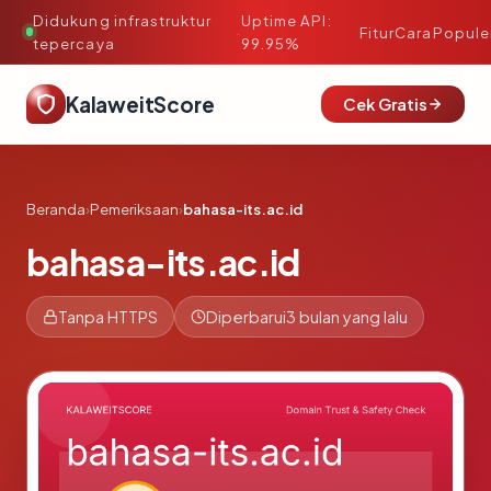
Didukung infrastruktur
Uptime API:
·
Fitur
Cara
Popule
tepercaya
99.95%
KalaweitScore
Cek Gratis
Beranda
›
Pemeriksaan
›
bahasa-its.ac.id
bahasa-its.ac.id
Tanpa HTTPS
Diperbarui
3 bulan yang lalu