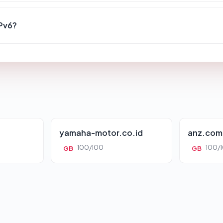
Pv6?
yamaha-motor.co.id
anz.com
100/100
100/
GB
GB