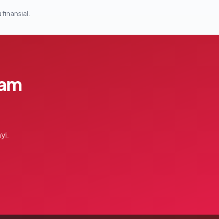
 finansial.
lam
yi.