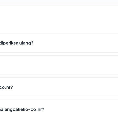
iperiksa ulang?
co.nr?
malangcakeko-co.nr?