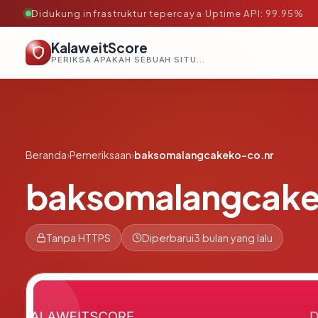
Didukung infrastruktur tepercaya
·
Uptime API: 99.95%
KalaweitScore
PERIKSA APAKAH SEBUAH SITUS AMAN, TEPERCAYA, DAN TERVERIFIKASI DALAM HITUNGAN DETIK.
Beranda
›
Pemeriksaan
›
baksomalangcakeko-co.nr
baksomalangcake
Tanpa HTTPS
Diperbarui
3 bulan yang lalu