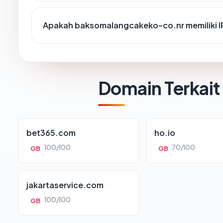
Apakah baksomalangcakeko-co.nr memiliki I
Domain Terkait
bet365.com
ho.io
100/100
70/100
GB
GB
jakartaservice.com
100/100
GB