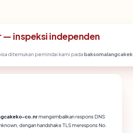
 — inspeksi independen
g bisa ditemukan pemindai kami pada
baksomalangcakek
gcakeko-co.nr
mengembalikan respons DNS
 Unknown, dengan handshake TLS merespons No.