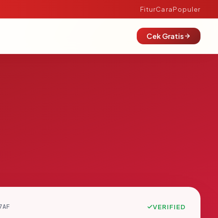
Fitur
Cara
Populer
Cek Gratis
7AF
VERIFIED