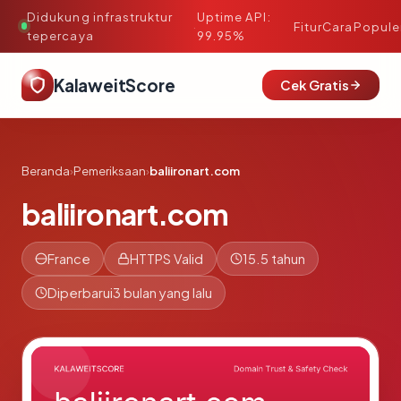
Didukung infrastruktur
Uptime API:
·
Fitur
Cara
Popule
tepercaya
99.95%
KalaweitScore
Cek Gratis
Beranda
›
Pemeriksaan
›
baliironart.com
baliironart.com
France
HTTPS Valid
15.5 tahun
Diperbarui
3 bulan yang lalu