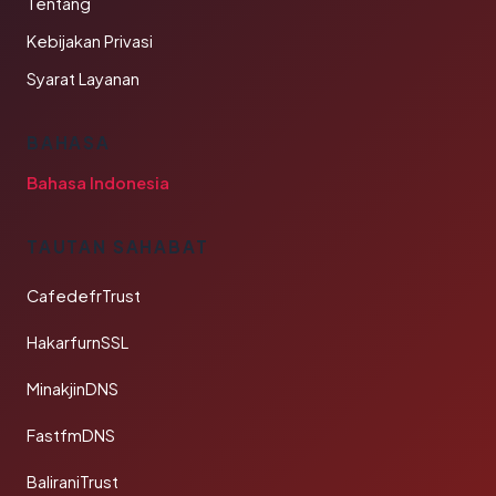
Tentang
Kebijakan Privasi
Syarat Layanan
BAHASA
Bahasa Indonesia
TAUTAN SAHABAT
CafedefrTrust
HakarfurnSSL
MinakjinDNS
FastfmDNS
BaliraniTrust