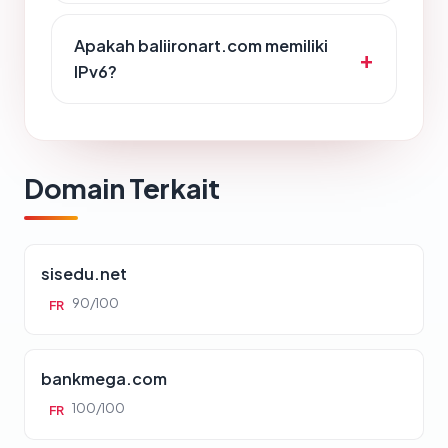
Apakah baliironart.com memiliki
IPv6?
Domain Terkait
sisedu.net
90/100
FR
bankmega.com
100/100
FR