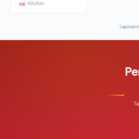
100/100
GB
Laporan in
Pe
Ta