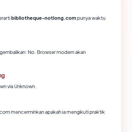
erarti
bibliotheque-notlong.com
punya waktu
gembalikan: No. Browser modern akan
ng
own via Unknown.
com mencerminkan apakah ia mengikuti praktik