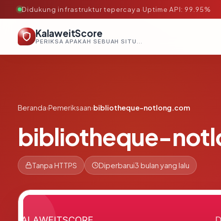
Didukung infrastruktur tepercaya
·
Uptime API: 99.95%
KalaweitScore
PERIKSA APAKAH SEBUAH SITUS AMAN, TEPERCAYA, DAN TERVERIFIKASI DALAM HITUNGAN DETIK.
Beranda
›
Pemeriksaan
›
bibliotheque-notlong.com
bibliotheque-not
Tanpa HTTPS
Diperbarui
3 bulan yang lalu