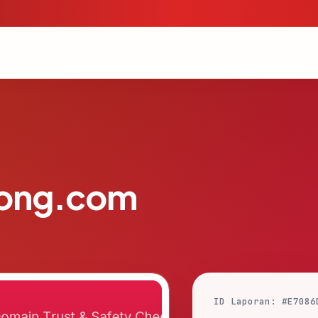
long.com
ID Laporan: #E7086