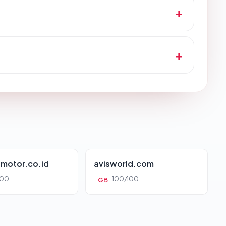
motor.co.id
avisworld.com
100
100/100
GB