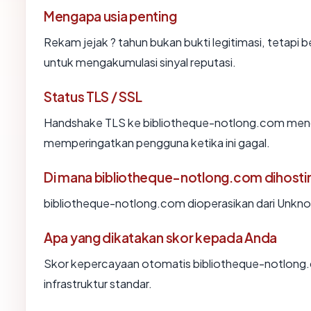
Mengapa usia penting
Rekam jejak ? tahun bukan bukti legitimasi, tetapi b
untuk mengakumulasi sinyal reputasi.
Status TLS / SSL
Handshake TLS ke bibliotheque-notlong.com men
memperingatkan pengguna ketika ini gagal.
Di mana bibliotheque-notlong.com dihosti
bibliotheque-notlong.com dioperasikan dari Unkn
Apa yang dikatakan skor kepada Anda
Skor kepercayaan otomatis bibliotheque-notlong.
infrastruktur standar.