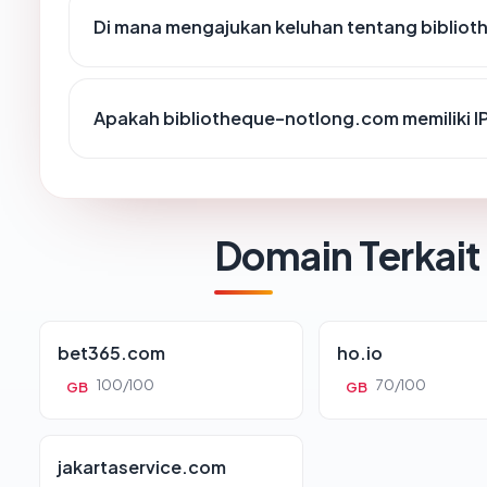
Di mana mengajukan keluhan tentang biblio
Apakah bibliotheque-notlong.com memiliki I
Domain Terkait
bet365.com
ho.io
100/100
70/100
GB
GB
jakartaservice.com