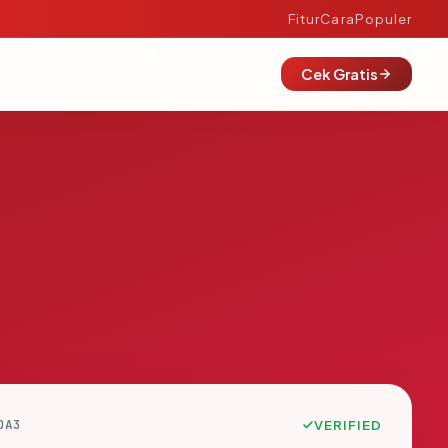
Fitur
Cara
Populer
Cek Gratis
DA3
VERIFIED