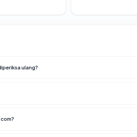
iperiksa ulang?
g.com?