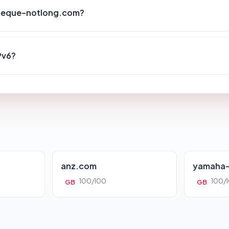
theque-notlong.com?
Pv6?
anz.com
yamaha-
100/100
100/
GB
GB