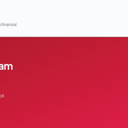
 finansial.
lam
yi.