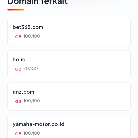
Domain Terkait
bet365.com
100/100
GB
ho.io
70/100
GB
anz.com
100/100
GB
yamaha-motor.co.id
100/100
GB