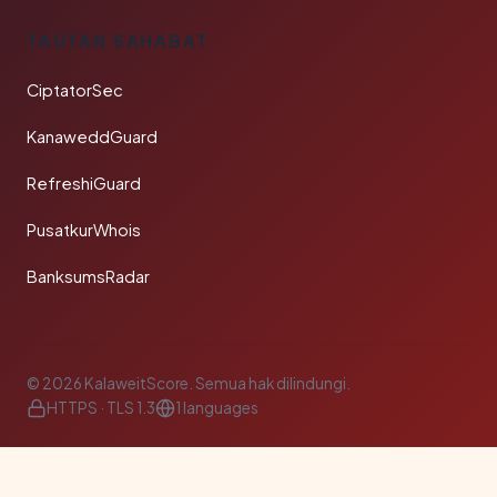
TAUTAN SAHABAT
CiptatorSec
KanaweddGuard
RefreshiGuard
PusatkurWhois
BanksumsRadar
© 2026 KalaweitScore. Semua hak dilindungi.
HTTPS · TLS 1.3
1 languages