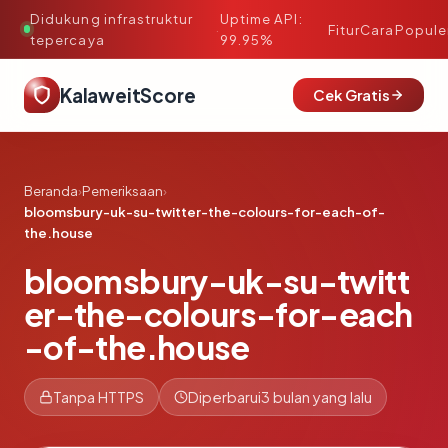
Didukung infrastruktur
Uptime API:
·
Fitur
Cara
Popule
tepercaya
99.95%
KalaweitScore
Cek Gratis
Beranda
›
Pemeriksaan
›
bloomsbury-uk-su-twitter-the-colours-for-each-of-
the.house
bloomsbury-uk-su-twitt
er-the-colours-for-each
-of-the.house
Tanpa HTTPS
Diperbarui
3 bulan yang lalu