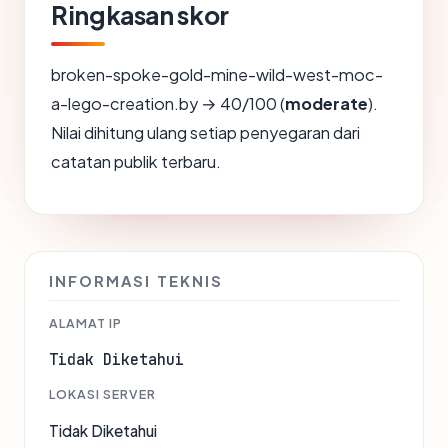
Ringkasan skor
broken-spoke-gold-mine-wild-west-moc-
a-lego-creation.by → 40/100 (
moderate
).
Nilai dihitung ulang setiap penyegaran dari
catatan publik terbaru.
INFORMASI TEKNIS
ALAMAT IP
Tidak Diketahui
LOKASI SERVER
Tidak Diketahui