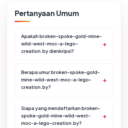
Pertanyaan Umum
Apakah broken-spoke-gold-mine-
wild-west-moc-a-lego-
creation.by dienkripsi?
Berapa umur broken-spoke-gold-
mine-wild-west-moc-a-lego-
creation.by?
Siapa yang mendaftarkan broken-
spoke-gold-mine-wild-west-
moc-a-lego-creation.by?