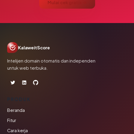
Mulai cek gratis →
KalaweitScore
Intelijen domain otomatis dan independen
untuk web terbuka.
PRODUK
Beranda
Fitur
Cara kerja