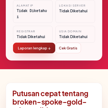
ALAMAT IP
LOKASI SERVER
Tidak Diketahu
Tidak Diketahui
i
REGISTRAR
USIA DOMAIN
Tidak Diketahui
Tidak Diketahui
Laporan lengkap ↓
Cek Gratis
Putusan cepat tentang
broken-spoke-gold-