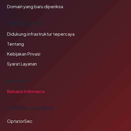
Domain yang baru diperiksa
PERUSAHAAN
Didukung infrastruktur tepercaya
Tentang
Kebijakan Privasi
Syarat Layanan
BAHASA
Bahasa Indonesia
TAUTAN SAHABAT
CiptatorSec