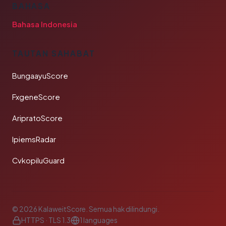
BAHASA
Bahasa Indonesia
TAUTAN SAHABAT
BungaayuScore
FxgeneScore
AripratoScore
IpiemsRadar
CvkopiluGuard
© 2026 KalaweitScore. Semua hak dilindungi.
HTTPS · TLS 1.3
1 languages