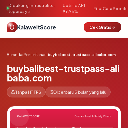
Didukung infrastruktur
Uptime API:
·
Fitur
Cara
Popule
tepercaya
99.95%
KalaweitScore
Cek Gratis
Beranda
›
Pemeriksaan
›
buybalibest-trustpass-alibaba.com
buybalibest-trustpass-ali
baba.com
Tanpa HTTPS
Diperbarui
3 bulan yang lalu