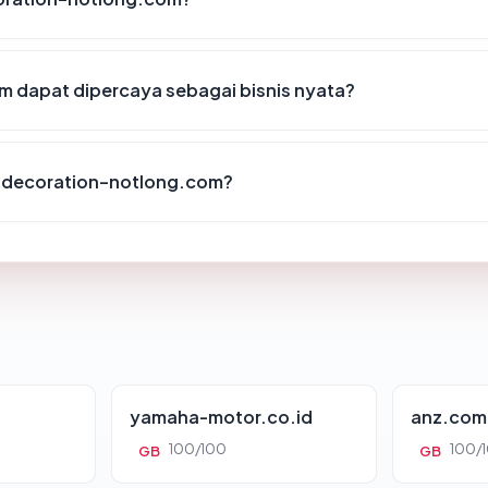
dapat dipercaya sebagai bisnis nyata?
idecoration-notlong.com?
yamaha-motor.co.id
anz.com
100/100
100/
GB
GB