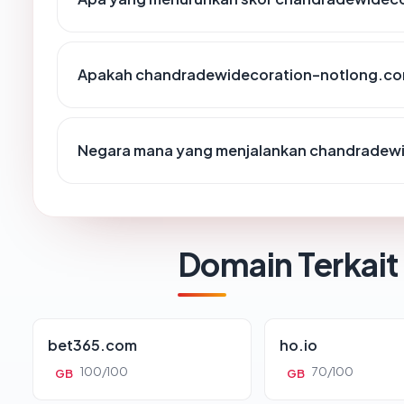
Apakah chandradewidecoration-notlong.com 
Negara mana yang menjalankan chandradew
Domain Terkait
bet365.com
ho.io
100/100
70/100
GB
GB