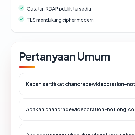
Catatan RDAP publik tersedia
TLS mendukung cipher modern
Pertanyaan Umum
Kapan sertifikat chandradewidecoration-not
Apakah chandradewidecoration-notlong.co
Apa yang menurunkan skor chandradewidec