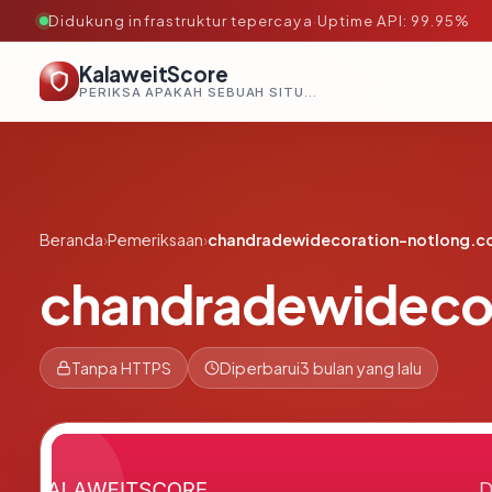
Didukung infrastruktur tepercaya
·
Uptime API: 99.95%
KalaweitScore
PERIKSA APAKAH SEBUAH SITUS AMAN, TEPERCAYA, DAN TERVERIFIKASI DALAM HITUNGAN DETIK.
Beranda
›
Pemeriksaan
›
chandradewidecoration-notlong.
chandradewideco
Tanpa HTTPS
Diperbarui
3 bulan yang lalu