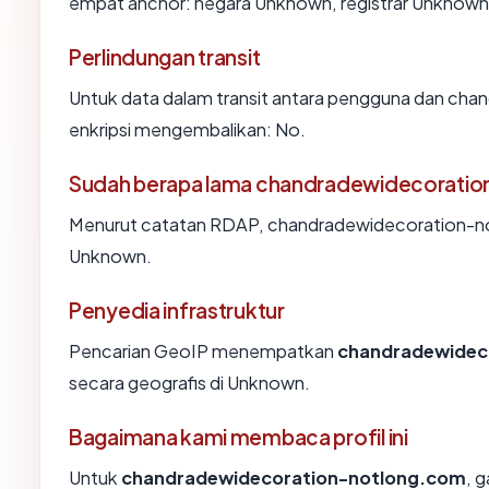
empat anchor: negara Unknown, registrar Unknown, u
Perlindungan transit
Untuk data dalam transit antara pengguna dan ch
enkripsi mengembalikan: No.
Sudah berapa lama chandradewidecoratio
Menurut catatan RDAP, chandradewidecoration-notl
Unknown.
Penyedia infrastruktur
Pencarian GeoIP menempatkan
chandradewidec
secara geografis di Unknown.
Bagaimana kami membaca profil ini
Untuk
chandradewidecoration-notlong.com
, 