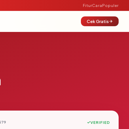
Fitur
Cara
Populer
Cek Gratis
m
579
VERIFIED