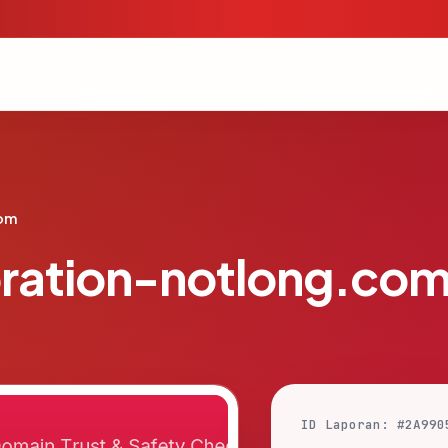
com
ration-notlong.co
ID Laporan: #2A990