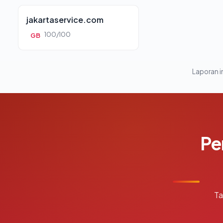
jakartaservice.com
100/100
GB
Laporan in
Pe
Ta