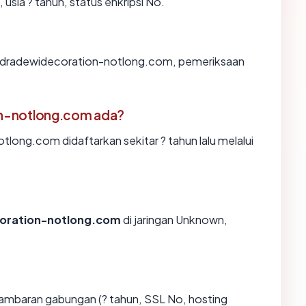
sia ? tahun, status enkripsi No.
andradewidecoration-notlong.com, pemeriksaan
n-notlong.com ada?
ong.com didaftarkan sekitar ? tahun lalu melalui
oration-notlong.com
di jaringan Unknown,
gambaran gabungan (? tahun, SSL No, hosting