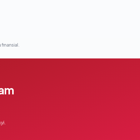
 finansial.
lam
yi.