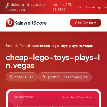
Didukung infrastruktur
Uptime API:
·
Fitur
Cara
Popule
tepercaya
99.95%
KalaweitScore
Cek Gratis
Beranda
›
Pemeriksaan
›
cheap-lego-toys-plays-in.vegas
cheap-lego-toys-plays-i
n.vegas
Tanpa HTTPS
Diperbarui
1 bulan yang lalu