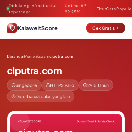
Didukung infrastruktur
Uptime API:
·
Fitur
Cara
Popule
tepercaya
99.95%
KalaweitScore
Cek Gratis
Beranda
›
Pemeriksaan
›
ciputra.com
ciputra.com
Singapore
HTTPS Valid
29.5 tahun
Diperbarui
3 bulan yang lalu