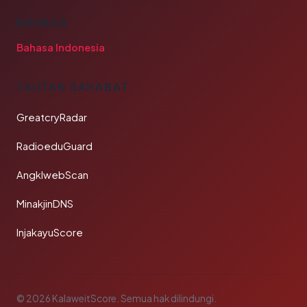
BAHASA
Bahasa Indonesia
TAUTAN SAHABAT
GreatcryRadar
RadioeduGuard
AngklwebScan
MinakjinDNS
InjakayuScore
© 2026 KalaweitScore. Semua hak dilindungi.