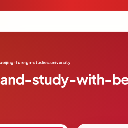
ijing-foreign-studies.university
nd-study-with-bei