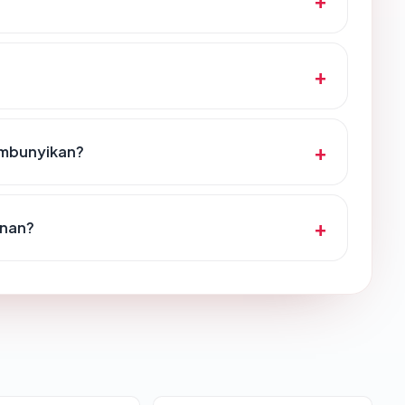
embunyikan?
anan?