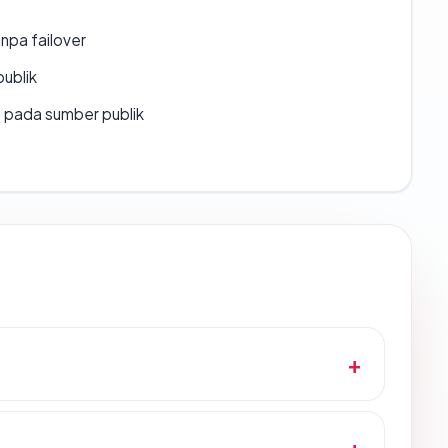
npa failover
publik
s pada sumber publik