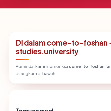
Di dalam come-to-foshan 
studies.university
Pemindai kami memeriksa
come-to-foshan-and
dirangkum di bawah.
Temuan awal