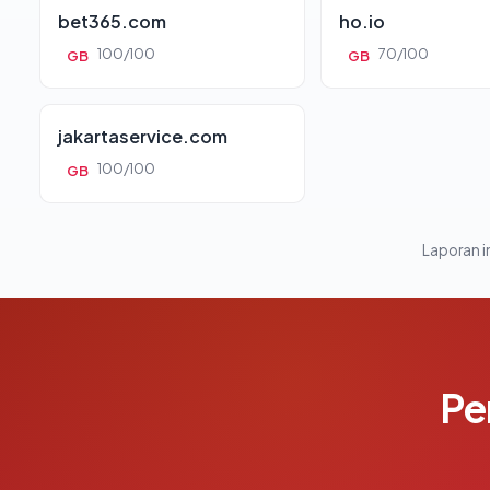
bet365.com
ho.io
100/100
70/100
GB
GB
jakartaservice.com
100/100
GB
Laporan in
Pe