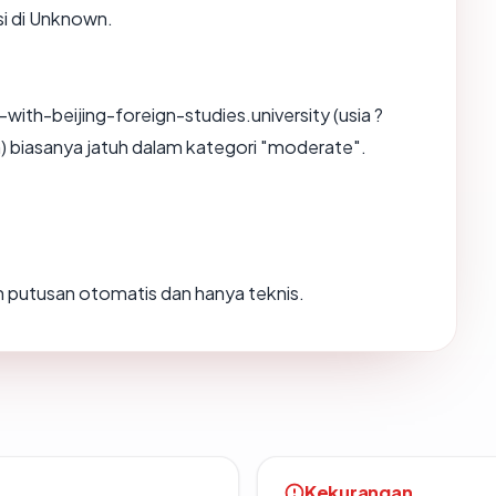
si di Unknown.
th-beijing-foreign-studies.university (usia ?
) biasanya jatuh dalam kategori "moderate".
lah putusan otomatis dan hanya teknis.
Kekurangan