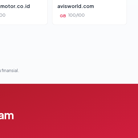
motor.co.id
avisworld.com
100
100/100
GB
 finansial.
lam