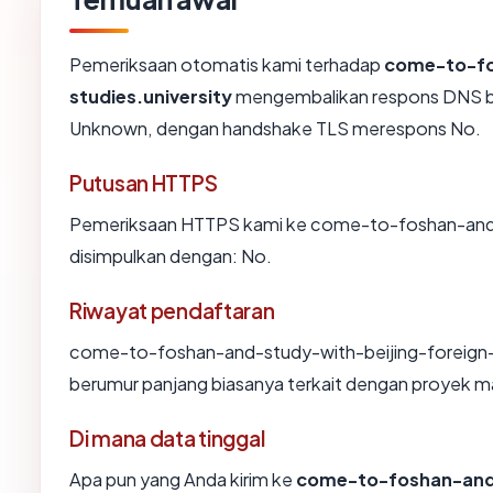
Pemeriksaan otomatis kami terhadap
come-to-fo
studies.university
mengembalikan respons DNS be
Unknown, dengan handshake TLS merespons No.
Putusan HTTPS
Pemeriksaan HTTPS kami ke come-to-foshan-and-s
disimpulkan dengan: No.
Riwayat pendaftaran
come-to-foshan-and-study-with-beijing-foreign-stu
berumur panjang biasanya terkait dengan proyek m
Di mana data tinggal
Apa pun yang Anda kirim ke
come-to-foshan-and-