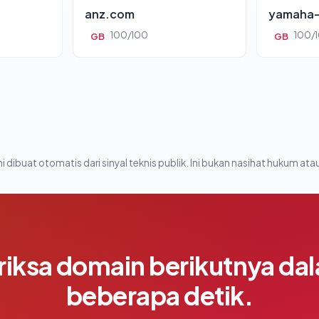
anz.com
yamaha-
100/100
100/
GB
GB
i dibuat otomatis dari sinyal teknis publik. Ini bukan nasihat hukum atau
riksa domain berikutnya da
beberapa detik.