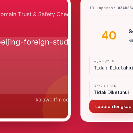
ID Laporan: #3AB85
S
40
R
ALAMAT IP
Tidak Diketahu
REGISTRAR
Tidak Diketahui
Laporan lengkap