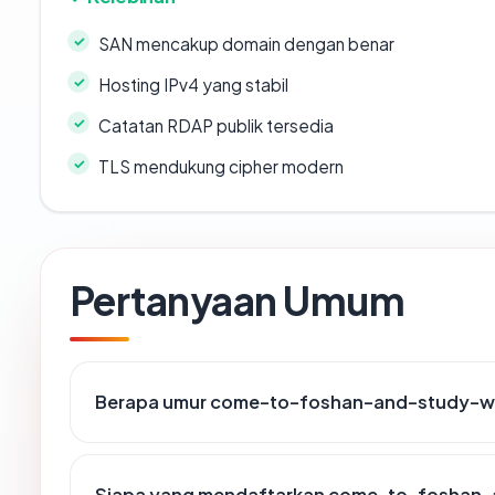
SAN mencakup domain dengan benar
Hosting IPv4 yang stabil
Catatan RDAP publik tersedia
TLS mendukung cipher modern
Pertanyaan Umum
Berapa umur come-to-foshan-and-study-with
Siapa yang mendaftarkan come-to-foshan-an