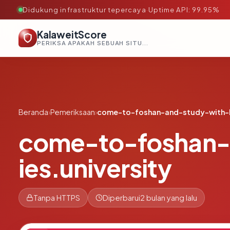
Didukung infrastruktur tepercaya
·
Uptime API: 99.95%
KalaweitScore
PERIKSA APAKAH SEBUAH SITUS AMAN, TEPERCAYA, DAN TERVERIFIKASI DALAM HITUNGAN DETIK.
Beranda
›
Pemeriksaan
›
come-to-foshan-and-study-with-be
come-to-foshan-a
ies.university
Tanpa HTTPS
Diperbarui
2 bulan yang lalu