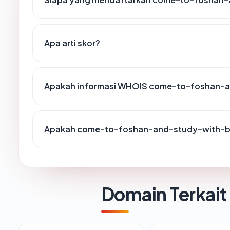
Apa arti skor?
Apakah informasi WHOIS come-to-foshan-an
Apakah come-to-foshan-and-study-with-beij
Domain Terkait