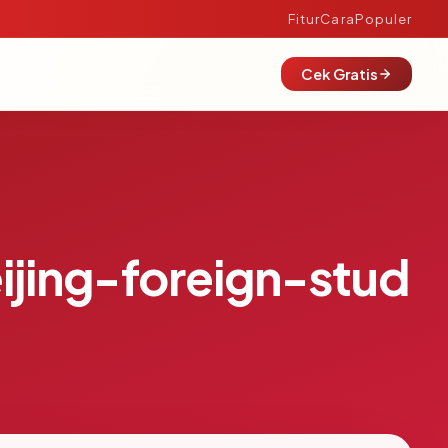
Fitur
Cara
Populer
Cek Gratis
jing-foreign-stud