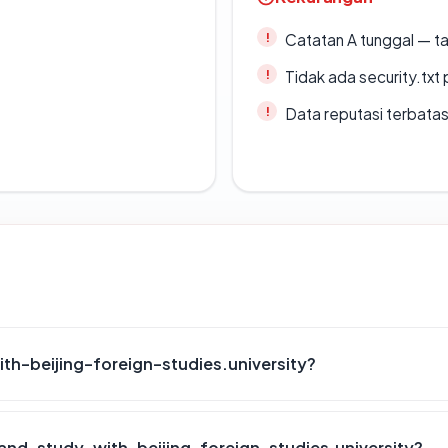
Catatan A tunggal — ta
Tidak ada security.txt 
Data reputasi terbata
-beijing-foreign-studies.university?
d-study-with-beijing-foreign-studies.university?