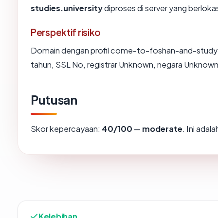
studies.university
diproses di server yang berloka
Perspektif risiko
Domain dengan profil come-to-foshan-and-study-wi
tahun, SSL No, registrar Unknown, negara Unknown
Putusan
Skor kepercayaan:
40/100
—
moderate
. Ini ada
Kelebihan