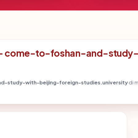
– come-to-foshan-and-study-w
-study-with-beijing-foreign-studies.university
di 