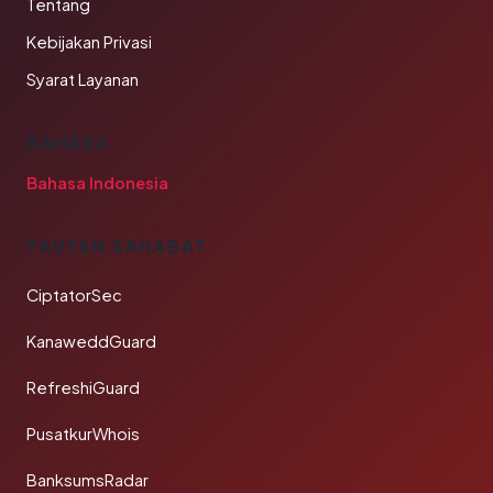
Tentang
Kebijakan Privasi
Syarat Layanan
BAHASA
Bahasa Indonesia
TAUTAN SAHABAT
CiptatorSec
KanaweddGuard
RefreshiGuard
PusatkurWhois
BanksumsRadar