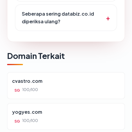
Seberapa sering databiz.co.id
diperiksa ulang?
Domain Terkait
cvastro.com
100/100
SG
yogyes.com
100/100
SG