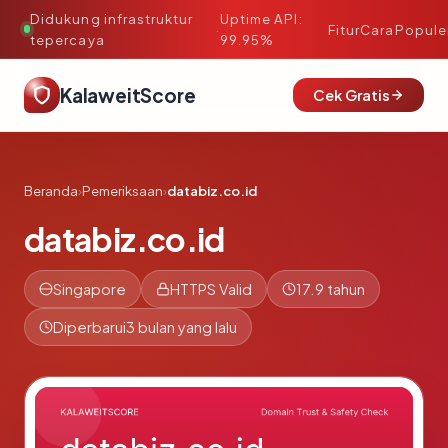
Didukung infrastruktur
Uptime API:
·
Fitur
Cara
Popule
tepercaya
99.95%
KalaweitScore
Cek Gratis
Beranda
›
Pemeriksaan
›
databiz.co.id
databiz.co.id
Singapore
HTTPS Valid
17.9 tahun
Diperbarui
3 bulan yang lalu