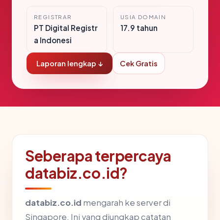
REGISTRAR
USIA DOMAIN
PT Digital Registr
17.9 tahun
a Indonesi
Laporan lengkap ↓
Cek Gratis
Seberapa terpercaya
databiz.co.id?
databiz.co.id
mengarah ke server di
Singapore. Ini yang diungkap catatan