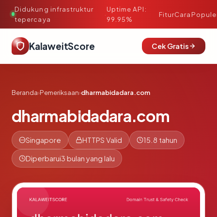
Didukung infrastruktur
Uptime API:
·
Fitur
Cara
Popule
tepercaya
99.95%
KalaweitScore
Cek Gratis
Beranda
›
Pemeriksaan
›
dharmabidadara.com
dharmabidadara.com
Singapore
HTTPS Valid
15.8 tahun
Diperbarui
3 bulan yang lalu