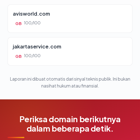
avisworld.com
100/100
GB
jakartaservice.com
100/100
GB
Laporan ini dibuat otomatis dari sinyal teknis publik. Ini bukan
nasihat hukum atau finansial.
Periksa domain berikutnya
dalam beberapa detik.