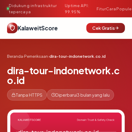
Didukung infrastruktur
Uptime API:
·
Fitur
Cara
Popule
tepercaya
99.95%
KalaweitScore
Cek Gratis
Beranda
›
Pemeriksaan
›
dira-tour-indonetwork.co.id
dira-tour-indonetwork.c
o.id
Tanpa HTTPS
Diperbarui
3 bulan yang lalu