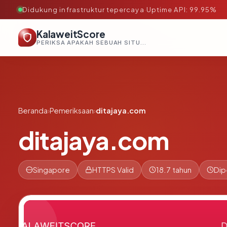
Didukung infrastruktur tepercaya
·
Uptime API: 99.95%
KalaweitScore
PERIKSA APAKAH SEBUAH SITUS AMAN, TEPERCAYA, DAN TERVERIFIKASI DALAM HITUNGAN DETIK.
Beranda
›
Pemeriksaan
›
ditajaya.com
ditajaya.com
Singapore
HTTPS Valid
18.7 tahun
Dip