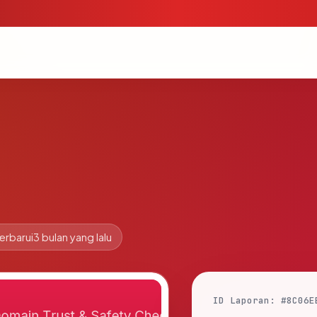
erbarui
3 bulan yang lalu
ID Laporan: #8C06E