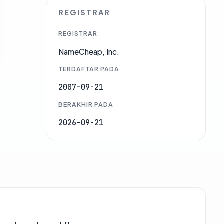
REGISTRAR
REGISTRAR
NameCheap, Inc.
TERDAFTAR PADA
2007-09-21
BERAKHIR PADA
2026-09-21