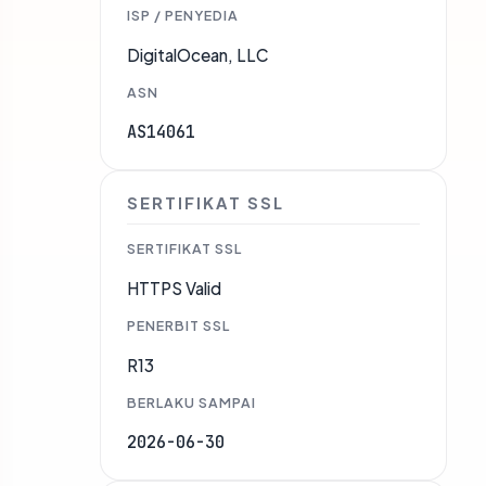
ISP / PENYEDIA
DigitalOcean, LLC
ASN
AS14061
SERTIFIKAT SSL
SERTIFIKAT SSL
HTTPS Valid
PENERBIT SSL
R13
BERLAKU SAMPAI
2026-06-30