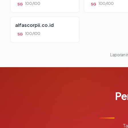
100/100
100/100
SG
SG
alfascorpii.co.id
100/100
SG
Laporan in
Pe
Ta