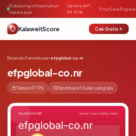
Didukung infrastruktur
Uptime API:
·
Fitur
Cara
Popule
tepercaya
99.95%
KalaweitScore
Cek Gratis
Beranda
›
Pemeriksaan
›
efpglobal-co.nr
efpglobal-co.nr
Tanpa HTTPS
Diperbarui
3 bulan yang lalu