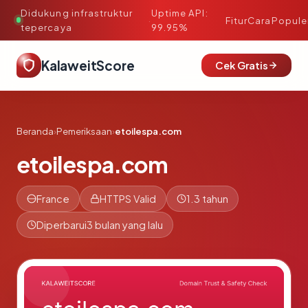
Didukung infrastruktur
Uptime API:
·
Fitur
Cara
Popule
tepercaya
99.95%
KalaweitScore
Cek Gratis
Beranda
›
Pemeriksaan
›
etoilespa.com
etoilespa.com
France
HTTPS Valid
1.3 tahun
Diperbarui
3 bulan yang lalu