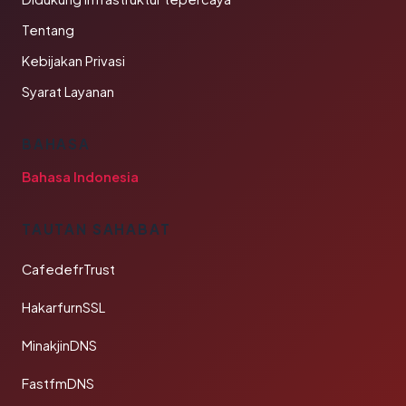
Tentang
Kebijakan Privasi
Syarat Layanan
BAHASA
Bahasa Indonesia
TAUTAN SAHABAT
CafedefrTrust
HakarfurnSSL
MinakjinDNS
FastfmDNS