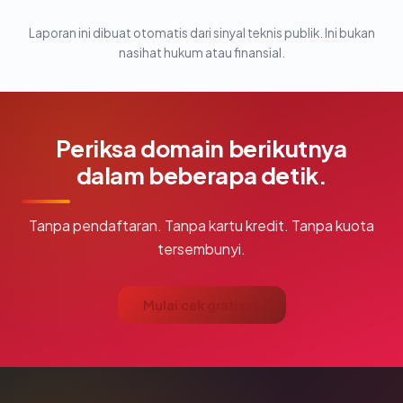
Laporan ini dibuat otomatis dari sinyal teknis publik. Ini bukan
nasihat hukum atau finansial.
Periksa domain berikutnya
dalam beberapa detik.
Tanpa pendaftaran. Tanpa kartu kredit. Tanpa kuota
tersembunyi.
Mulai cek gratis →