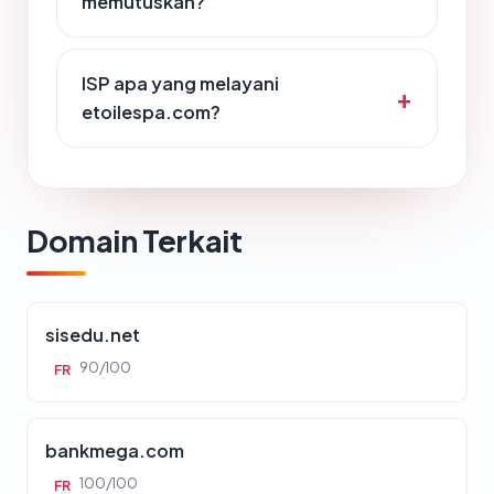
memutuskan?
ISP apa yang melayani
etoilespa.com?
Domain Terkait
sisedu.net
90/100
FR
bankmega.com
100/100
FR