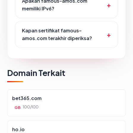
Apakah famous-amos.com
memiliki IPv6?
Kapan sertifikat famous-
amos.com terakhir diperiksa?
Domain Terkait
bet365.com
100/100
GB
ho.io