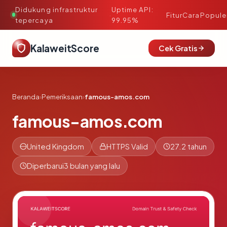
Didukung infrastruktur
Uptime API:
·
Fitur
Cara
Popule
tepercaya
99.95%
KalaweitScore
Cek Gratis
Beranda
›
Pemeriksaan
›
famous-amos.com
famous-amos.com
United Kingdom
HTTPS Valid
27.2 tahun
Diperbarui
3 bulan yang lalu