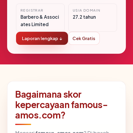
REGISTRAR
USIA DOMAIN
Barbero & Associ
27.2 tahun
ates Limited
Laporan lengkap ↓
Cek Gratis
Bagaimana skor
kepercayaan famous-
amos.com?
Mencari
famous-amos.com
? Di bawah