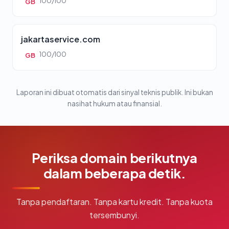
100/100
GB
jakartaservice.com
100/100
GB
Laporan ini dibuat otomatis dari sinyal teknis publik. Ini bukan
nasihat hukum atau finansial.
Periksa domain berikutnya
dalam beberapa detik.
Tanpa pendaftaran. Tanpa kartu kredit. Tanpa kuota
tersembunyi.