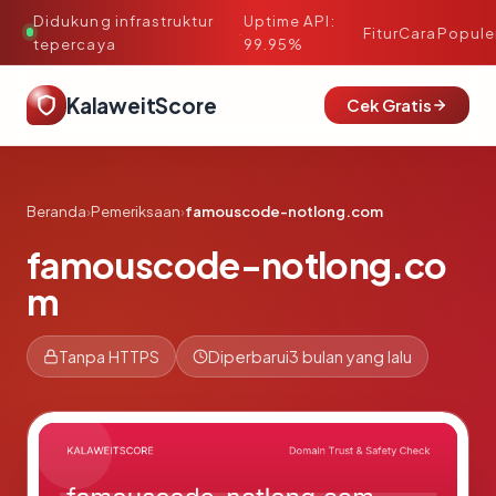
Didukung infrastruktur
Uptime API:
·
Fitur
Cara
Popule
tepercaya
99.95%
KalaweitScore
Cek Gratis
Beranda
›
Pemeriksaan
›
famouscode-notlong.com
famouscode-notlong.co
m
Tanpa HTTPS
Diperbarui
3 bulan yang lalu