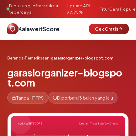
Didukung infrastruktur
Uptime API:
·
Fitur
Cara
Popule
tepercaya
99.95%
KalaweitScore
Cek Gratis
Beranda
›
Pemeriksaan
›
garasiorganizer-blogspot.com
garasiorganizer-blogspo
t.com
Tanpa HTTPS
Diperbarui
3 bulan yang lalu