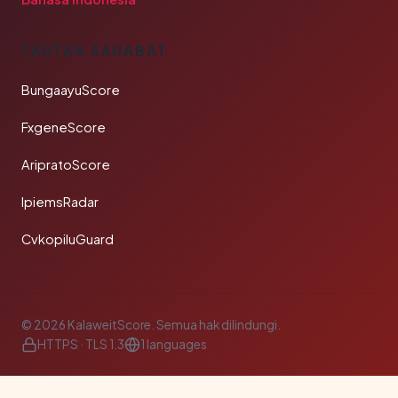
TAUTAN SAHABAT
BungaayuScore
FxgeneScore
AripratoScore
IpiemsRadar
CvkopiluGuard
© 2026 KalaweitScore. Semua hak dilindungi.
HTTPS · TLS 1.3
1 languages