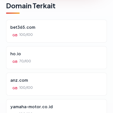
Domain Terkait
bet365.com
100/100
GB
ho.io
70/100
GB
anz.com
100/100
GB
yamaha-motor.co.id