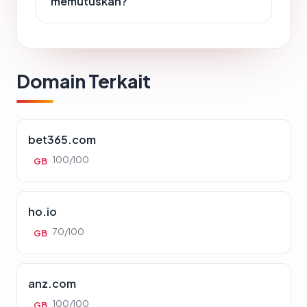
memutuskan?
Domain Terkait
bet365.com
100/100
GB
ho.io
70/100
GB
anz.com
100/100
GB