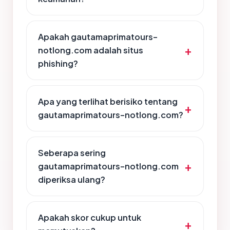
Apakah gautamaprimatours-
notlong.com adalah situs
phishing?
Apa yang terlihat berisiko tentang
gautamaprimatours-notlong.com?
Seberapa sering
gautamaprimatours-notlong.com
diperiksa ulang?
Apakah skor cukup untuk