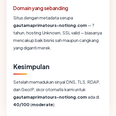
Domain yang sebanding
Situs dengan metadata serupa
gautamaprimatours-notlong.com
— ?
tahun, hosting Unknown, SSL valid — biasanya
mencakup baik bisnis sah maupun cangkang
yang diganti merek.
Kesimpulan
Setelah memadukan sinyal DNS, TLS, RDAP,
dan GeoIP, skor otomatis kami untuk
gautamaprimatours-notlong.com
ada di
40/100
(
moderate
).