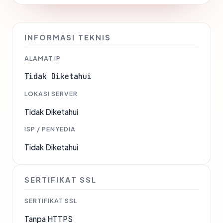
INFORMASI TEKNIS
ALAMAT IP
Tidak Diketahui
LOKASI SERVER
Tidak Diketahui
ISP / PENYEDIA
Tidak Diketahui
SERTIFIKAT SSL
SERTIFIKAT SSL
Tanpa HTTPS