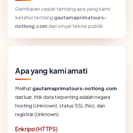
Gambaran cepat tentang apa yang kami
ketahui tentang
gautamaprimatours-
notlong.com
dari sinyal teknis publik.
Apa yang kami amati
Melihat
gautamaprimatours-notlong.com
dari luar, titik data terpenting adalah negara
hosting (Unknown), status SSL (No), dan
registrar (Unknown).
Enkripsi (HTTPS)